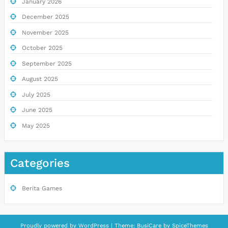
January 2026
December 2025
November 2025
October 2025
September 2025
August 2025
July 2025
June 2025
May 2025
Categories
Berita Games
Proudly powered by
WordPress
| Theme:
BusiCare
by
SpiceThemes