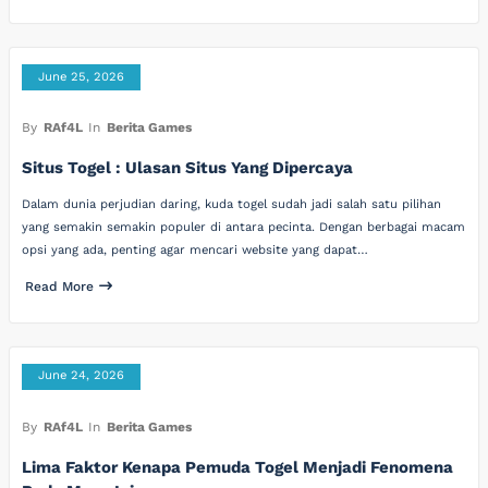
June 25, 2026
By
RAf4L
In
Berita Games
Situs Togel : Ulasan Situs Yang Dipercaya
Dalam dunia perjudian daring, kuda togel sudah jadi salah satu pilihan
yang semakin semakin populer di antara pecinta. Dengan berbagai macam
opsi yang ada, penting agar mencari website yang dapat…
Read More
June 24, 2026
By
RAf4L
In
Berita Games
Lima Faktor Kenapa Pemuda Togel Menjadi Fenomena