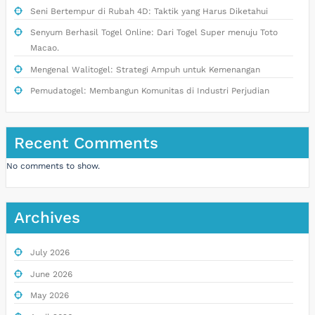
Seni Bertempur di Rubah 4D: Taktik yang Harus Diketahui
Senyum Berhasil Togel Online: Dari Togel Super menuju Toto
Macao.
Mengenal Walitogel: Strategi Ampuh untuk Kemenangan
Pemudatogel: Membangun Komunitas di Industri Perjudian
Recent Comments
No comments to show.
Archives
July 2026
June 2026
May 2026