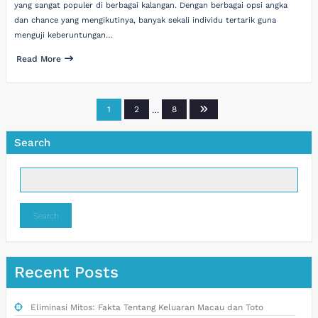
yang sangat populer di berbagai kalangan. Dengan berbagai opsi angka
dan chance yang mengikutinya, banyak sekali individu tertarik guna
menguji keberuntungan…
Read More
Posts
1
2
…
8
pagination
Search
Search
Recent Posts
Eliminasi Mitos: Fakta Tentang Keluaran Macau dan Toto