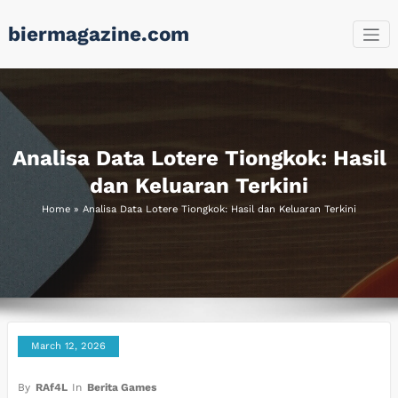
Skip
biermagazine.com
to
content
Analisa Data Lotere Tiongkok: Hasil
dan Keluaran Terkini
Home
»
Analisa Data Lotere Tiongkok: Hasil dan Keluaran Terkini
March 12, 2026
By
RAf4L
In
Berita Games