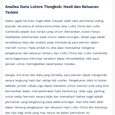
Analisa Data Lotere Tiongkok: Hasil dan Keluaran
Terkini
Dalam jagad taruhan, togel telah menjadi salah satu permainan paling
populer, terutama di antara komunitas Asia. Lotto China dan Lotto
Cambodia adalah dua variasi yang umum dibicarakan, bukan hanya
disebabkan ketertarikan pada nomor keberuntungan, tetapi juga sebab
tersedianya data dan analisis yang mendukung para pemain dalam
memilih nomor. Pada artikel ini, kita akan membahas mengenai
pengeluaran dan keluaran terbaru dari Lotto China dan Lotto Cambodia,
serta bagaimana informasi tersebut dapat dimanfaatkan oleh para
pemain untuk meningkatkan kesempatan mereka.
Dengan live draw dan data yang tersedia, para pemain dapat mengamati
secara langsung hasil dari setiap kali undian. Pengeluaran data ini bukan
sekedar jumlah, tetapi juga dapat dianalisis untuk mencari pola yang bisa
bermanfaat dalam memperkirakan hasil berikutnya. Jelas saja, penting
untuk selalu bermain secara bijak dan memahami bahwa togel adalah
permainan yang bergantung pada keberuntungan. Mari kita teliti lebih
dalam tentang pengeluaran dan keluaran hasil Lotto China dan Kamboja,
dan tips bagi Anda yang mau terjun ke dalam permainan ini.