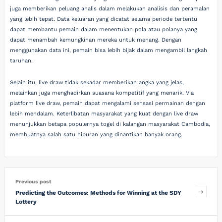
juga memberikan peluang analis dalam melakukan analisis dan peramalan
yang lebih tepat. Data keluaran yang dicatat selama periode tertentu
dapat membantu pemain dalam menentukan pola atau polanya yang
dapat menambah kemungkinan mereka untuk menang. Dengan
menggunakan data ini, pemain bisa lebih bijak dalam mengambil langkah
taruhan.
Selain itu, live draw tidak sekadar memberikan angka yang jelas,
melainkan juga menghadirkan suasana kompetitif yang menarik. Via
platform live draw, pemain dapat mengalami sensasi permainan dengan
lebih mendalam. Keterlibatan masyarakat yang kuat dengan live draw
menunjukkan betapa populernya togel di kalangan masyarakat Cambodia,
membuatnya salah satu hiburan yang dinantikan banyak orang.
Previous post
Predicting the Outcomes: Methods for Winning at the SDY
Lottery