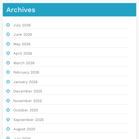
Archives
July 2026
June 2026
May 2026
April 2026
March 2026
February 2026
January 2026
December 2025
November 2025
October 2025
September 2025
August 2025
July 2025