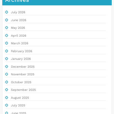
July 2026
June 2026
May 2026
April 2026
March 2026
February 2026
January 2026
December 2025
November 2025
October 2025
September 2025
August 2025
July 2025
June 2025