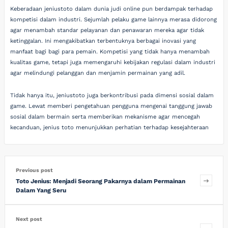
Keberadaan jeniustoto dalam dunia judi online pun berdampak terhadap
kompetisi dalam industri. Sejumlah pelaku game lainnya merasa didorong
agar menambah standar pelayanan dan penawaran mereka agar tidak
ketinggalan. Ini mengakibatkan terbentuknya berbagai inovasi yang
manfaat bagi bagi para pemain. Kompetisi yang tidak hanya menambah
kualitas game, tetapi juga memengaruhi kebijakan regulasi dalam industri
agar melindungi pelanggan dan menjamin permainan yang adil.
Tidak hanya itu, jeniustoto juga berkontribusi pada dimensi sosial dalam
game. Lewat memberi pengetahuan pengguna mengenai tanggung jawab
sosial dalam bermain serta memberikan mekanisme agar mencegah
kecanduan, jenius toto menunjukkan perhatian terhadap kesejahteraan
Previous post
Toto Jenius: Menjadi Seorang Pakarnya dalam Permainan
Dalam Yang Seru
Next post