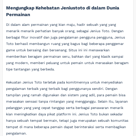
Mengungkap Kehebatan Jeniustoto di dalam Dunia
Permainan
Di dalam alam permainan yang kian maju, hadir sebuah yang yang
menarik menarik perhatian banyak orang, sebagai Jenius Toto. Dengan
berbagai fitur inovatif dan juga pengalaman pengguna pengguna, Jenius
Toto berhasil membangun ruang yang bagus bagi beberapa penggemar
game untuk bersaing dan bersenang. Situs ini ini menawarkan
memberikan beragam permainan seru, bahkan dari yang klasik sampai
yang modern, memberi peluang untuk pemain untuk merasakan beragam
tipe tantangan yang berbeda.
Kekuatan Jenius Toto terletak pada komitmennya untuk menyediakan
pengalaman terbaik yang terbaik bagi penggunanya sendiri. Dengan
tampilan yang ramah digunakan dan sistem yang adil, para pemain bisa
merasakan sensasi tanpa rintangan yang mengganggu. Selain itu, layanan
pelanggan yang yang cepat tanggap serta berbagai penawaran menarik
kian meningkatkan daya pikat platform ini. Jenius Toto bukan sekadar
hanya sebuah tempat bermain, tetapi juga merupakan sebuah komunitas
tempat di mana beberapa pemain dapat berinteraksi serta membagikan
pengalaman.