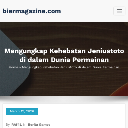
Skip
biermagazine.com
to
content
Mengungkap Kehebatan Jeniustoto
di dalam Dunia Permainan
Home
»
Mengungkap Kehebatan Jeniustoto di dalam Dunia Permainan
March 12, 2026
By
RAf4L
In
Berita Games