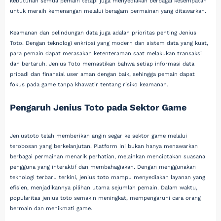
kebutuhan semua pemain tetapi juga menyediakan berbagai kesempatan
untuk meraih kemenangan melalui beragam permainan yang ditawarkan.
Keamanan dan pelindungan data juga adalah prioritas penting Jenius
Toto. Dengan teknologi enkripsi yang modern dan sistem data yang kuat,
para pemain dapat merasakan ketenteraman saat melakukan transaksi
dan bertaruh. Jenius Toto memastikan bahwa setiap informasi data
pribadi dan finansial user aman dengan baik, sehingga pemain dapat
fokus pada game tanpa khawatir tentang risiko keamanan.
Pengaruh Jenius Toto pada Sektor Game
Jeniustoto telah memberikan angin segar ke sektor game melalui
terobosan yang berkelanjutan. Platform ini bukan hanya menawarkan
berbagai permainan menarik perhatian, melainkan menciptakan suasana
pengguna yang interaktif dan membahagiakan. Dengan menggunakan
teknologi terbaru terkini, jenius toto mampu menyediakan layanan yang
efisien, menjadikannya pilihan utama sejumlah pemain. Dalam waktu,
popularitas jenius toto semakin meningkat, mempengaruhi cara orang
bermain dan menikmati game.