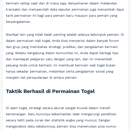
bermain setiap saat dan di mana saja. Kenyamanan dalam melakukan
transaksi dan memperoleh data seputar permainan juga menambah daya
tarik permainan ini bagi para pemain baru maupun para pemain yang
berpengalaman.
Manfaat lain yang tidak kalah penting adalah adanya kelompok pemain. Di
dalam permainan wali togel, Anda bisa menyertai dalam banyak forum
dan grup yang membahas strategi, prediksi, dan pengalaman bermain
yang. Melalui bergabung dalam komunitas ini, Anda dapat berbagi tips
dan mendapat pelajaran satu dengan yang lain, dan ini menambah
peluang Anda untuk berhasil. Ini membuat bermain wali togel bukan
hanya sekadar permainan, melainkan serta pengalaman sosial yang
menjalin tali persaudaraan di antara pemain.
Taktik Berhasil di Permainan Togel
Di alam togel, strategi secara akurat sangat krusial dalam meraih
kemenangan. Satu kuncinya keberhasilan ialah mengarungi penelitian
secara teliti pada corak dan statistik angka yang muncul. Dengan
menganalisis data sebelumnya, pemain bisa menemukan pola nomor