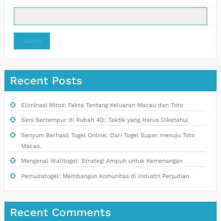
Search
Recent Posts
Eliminasi Mitos: Fakta Tentang Keluaran Macau dan Toto
Seni Bertempur di Rubah 4D: Taktik yang Harus Diketahui
Senyum Berhasil Togel Online: Dari Togel Super menuju Toto
Macao.
Mengenal Walitogel: Strategi Ampuh untuk Kemenangan
Pemudatogel: Membangun Komunitas di Industri Perjudian
Recent Comments