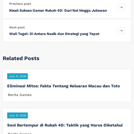
Previous post
Kisah Sukses Gamer Rubah 4D: Dari Nol hingga Jutawan
Next post
Wali Togel: Di Antara Nasib dan Strategi yang Tepat
Related Posts
July 31, 2026
Eliminasi Mitos: Fakta Tentang Keluaran Macau dan Toto
Berita Games
July 31, 2026
Seni Bertempur di Rubah 4D: Taktik yang Harus Diketahui