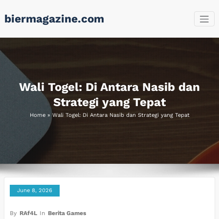
Skip
biermagazine.com
to
content
Wali Togel: Di Antara Nasib dan
Strategi yang Tepat
Home
»
Wali Togel: Di Antara Nasib dan Strategi yang Tepat
June 8, 2026
By
RAf4L
In
Berita Games