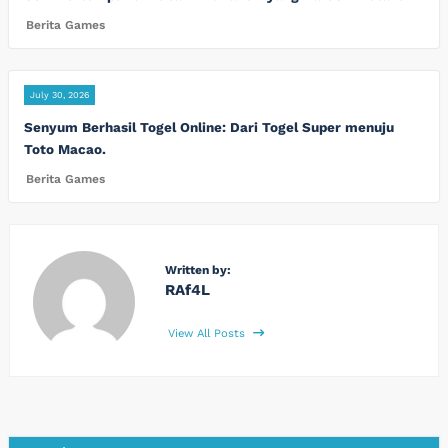
Berita Games
July 30, 2026
Senyum Berhasil Togel Online: Dari Togel Super menuju
Toto Macao.
Berita Games
Written by:
RAf4L
View All Posts