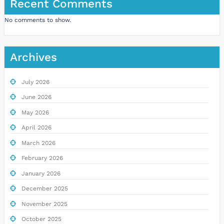
Recent Comments
No comments to show.
Archives
July 2026
June 2026
May 2026
April 2026
March 2026
February 2026
January 2026
December 2025
November 2025
October 2025