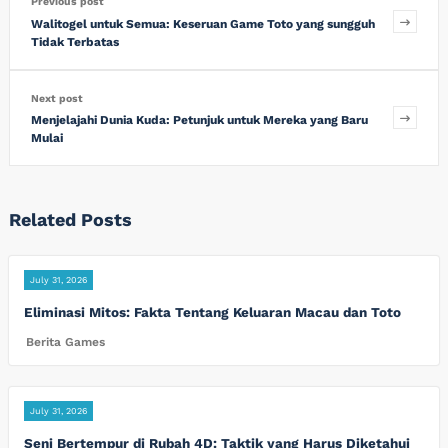
Previous post
Walitogel untuk Semua: Keseruan Game Toto yang sungguh
Tidak Terbatas
Next post
Menjelajahi Dunia Kuda: Petunjuk untuk Mereka yang Baru
Mulai
Related Posts
July 31, 2026
Eliminasi Mitos: Fakta Tentang Keluaran Macau dan Toto
Berita Games
July 31, 2026
Seni Bertempur di Rubah 4D: Taktik yang Harus Diketahui