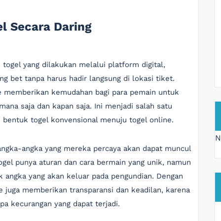
l Secara Daring
togel yang dilakukan melalui platform digital,
et tanpa harus hadir langsung di lokasi tiket.
ne memberikan kemudahan bagi para pemain untuk
mana saja dan kapan saja. Ini menjadi salah satu
i bentuk togel konvensional menuju togel online.
N
 angka-angka yang mereka percaya akan dapat muncul
togel punya aturan dan cara bermain yang unik, namun
 angka yang akan keluar pada pengundian. Dengan
ne juga memberikan transparansi dan keadilan, karena
pa kecurangan yang dapat terjadi.