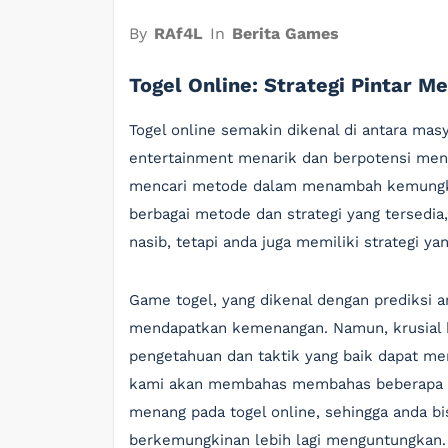
By
RAf4L
In
Berita Games
Togel Online: Strategi Pintar 
Togel online semakin dikenal di antara mas
entertainment menarik dan berpotensi meng
mencari metode dalam menambah kemungki
berbagai metode dan strategi yang tersedia
nasib, tetapi anda juga memiliki strategi yan
Game togel, yang dikenal dengan prediksi 
mendapatkan kemenangan. Namun, krusial
pengetahuan dan taktik yang baik dapat mer
kami akan membahas membahas beberapa c
menang pada togel online, sehingga anda bi
berkemungkinan lebih lagi menguntungkan.