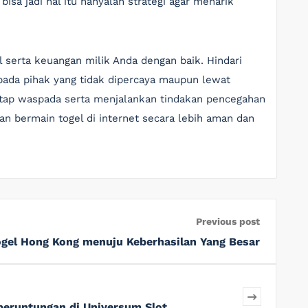
bisa jadi hal itu hanyalah strategi agar menarik
al serta keuangan milik Anda dengan baik. Hindari
 pada pihak yang tidak dipercaya maupun lewat
etap waspada serta menjalankan tindakan pencegahan
n bermain togel di internet secara lebih aman dan
Previous post
ogel Hong Kong menuju Keberhasilan Yang Besar
eruntungan di Universum Slot