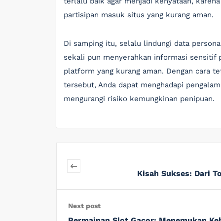
terlalu baik agar menjadi kenyataan, karena 
partisipan masuk situs yang kurang aman.
Di samping itu, selalu lindungi data person
sekali pun menyerahkan informasi sensitif
platform yang kurang aman. Dengan cara t
tersebut, Anda dapat menghadapi pengalama
mengurangi risiko kemungkinan penipuan.
Kisah Sukses: Dari T
Next post
Permainan Slot Gacor: Menemukan Keb