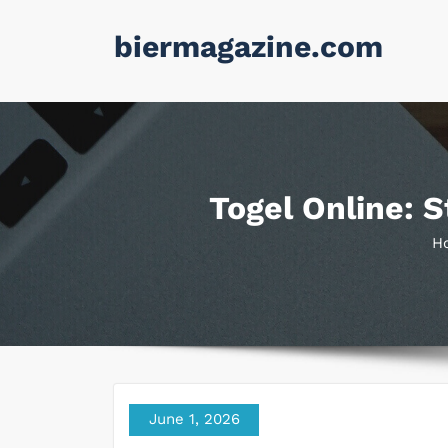
Skip
biermagazine.com
to
content
Togel Online: 
H
June 1, 2026