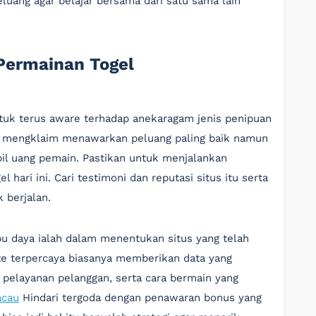
uang agar belajar bersama dari satu sama lain
Permainan Togel
untuk terus aware terhadap anekaragam jenis penipuan
ng mengklaim menawarkan peluang paling baik namun
l uang pemain. Pastikan untuk menjalankan
hari ini. Cari testimoni dan reputasi situs itu serta
k berjalan.
pu daya ialah dalam menentukan situs yang telah
ite terpercaya biasanya memberikan data yang
pelayanan pelanggan, serta cara bermain yang
acau
Hindari tergoda dengan penawaran bonus yang