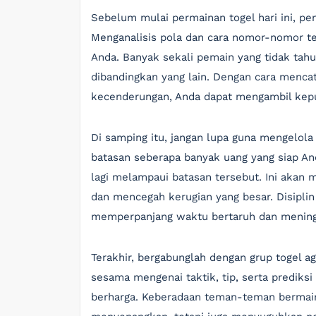
Sebelum mulai permainan togel hari ini, pen
Menganalisis pola dan cara nomor-nomor t
Anda. Banyak sekali pemain yang tidak tah
dibandingkan yang lain. Dengan cara menca
kecenderungan, Anda dapat mengambil kepu
Di samping itu, jangan lupa guna mengelol
batasan seberapa banyak uang yang siap And
lagi melampaui batasan tersebut. Ini akan
dan mencegah kerugian yang besar. Disipli
memperpanjang waktu bertaruh dan mening
Terakhir, bergabunglah dengan grup togel a
sesama mengenai taktik, tip, serta prediksi
berharga. Keberadaan teman-teman bermain