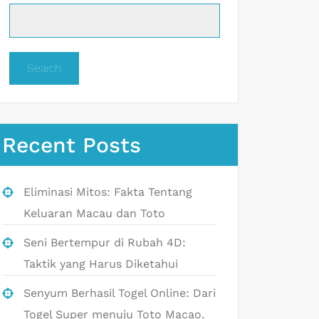
Search
Recent Posts
Eliminasi Mitos: Fakta Tentang
Keluaran Macau dan Toto
Seni Bertempur di Rubah 4D:
Taktik yang Harus Diketahui
Senyum Berhasil Togel Online: Dari
Togel Super menuju Toto Macao.