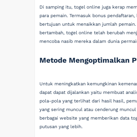
Di samping itu, togel online juga kerap m
para pemain. Termasuk bonus pendaftaran, b
bertujuan untuk menaikkan jumlah pemain. 
bertambah, togel online telah berubah menja
mencoba nasib mereka dalam dunia permai
Metode Mengoptimalkan P
Untuk meningkatkan kemungkinan kemenanga
dapat dapat dijalankan yaitu membuat analis
pola-pola yang terlihat dari hasil hasil, p
yang sering muncul atau cenderung muncul l
berbagai website yang memberikan data t
putusan yang lebih.