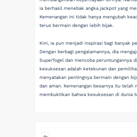
ia berhasil menebak angka jackpot yang m
Kemenangan ini tidak hanya mengubah keada
terus bermain dengan lebih bijak.
Kini, ia pun menjadi inspirasi bagi banyak
Dengan berbagi pengalamannya, dia mengaj
SuperTogel dan mencoba peruntungannya di d
kesuksesan adalah ketekunan dan pemilihan 
menyatakan pentingnya bermain dengan bij
dan aman. Kemenangan besarnya itu telah 
membuktikan bahwa kesuksesan di dunia toge