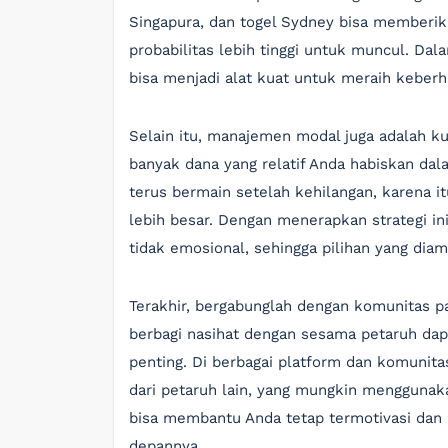
Singapura, dan togel Sydney bisa memberi
probabilitas lebih tinggi untuk muncul. Dal
bisa menjadi alat kuat untuk meraih keberh
Selain itu, manajemen modal juga adalah kun
banyak dana yang relatif Anda habiskan dal
terus bermain setelah kehilangan, karena i
lebih besar. Dengan menerapkan strategi ini
tidak emosional, sehingga pilihan yang diamb
Terakhir, bergabunglah dengan komunitas pa
berbagi nasihat dengan sesama petaruh d
penting. Di berbagai platform dan komunit
dari petaruh lain, yang mungkin menggunaka
bisa membantu Anda tetap termotivasi dan
depannya.