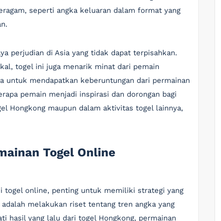
eragam, seperti angka keluaran dalam format yang
an.
ya perjudian di Asia yang tidak dapat terpisahkan.
kal, togel ini juga menarik minat dari pemain
ba untuk mendapatkan keberuntungan dari permainan
erapa pemain menjadi inspirasi dan dorongan bagi
el Hongkong maupun dalam aktivitas togel lainnya,
mainan Togel Online
gel online, penting untuk memiliki strategi yang
l adalah melakukan riset tentang tren angka yang
 hasil yang lalu dari togel Hongkong, permainan