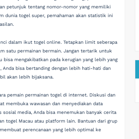
kan petunjuk tentang nomor-nomor yang memiliki
am dunia togel super, pemahaman akan statistik ini
asilan.
ci dalam ikut togel online. Tetapkan limit seberapa
am satu permainan bermain. Jangan tertarik untuk
tu bisa mengakibatkan pada kerugian yang lebih yang
, Anda bisa bertanding dengan lebih hati-hati dan
il akan lebih bijaksana.
ra pemain permainan togel di internet. Diskusi dan
apat membuka wawasan dan menyediakan data
as sosial media, Anda bisa menemukan banyak cerita
n togel Macau atau platform lain. Bantuan dari grup
 membuat perencanaan yang lebih optimal ke