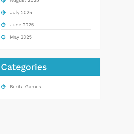
August 2025
July 2025
June 2025
May 2025
Categories
Berita Games