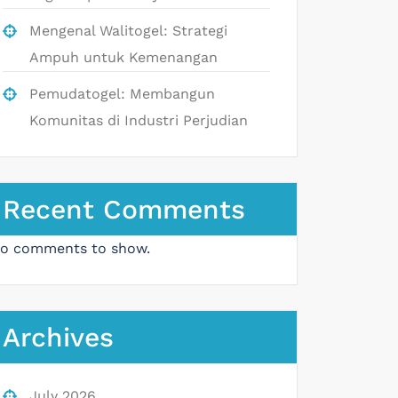
Mengenal Walitogel: Strategi
Ampuh untuk Kemenangan
Pemudatogel: Membangun
Komunitas di Industri Perjudian
Recent Comments
o comments to show.
Archives
July 2026