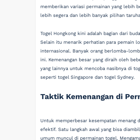
memberikan variasi permainan yang lebih b
lebih segera dan lebih banyak pilihan taruh
Togel Hongkong kini adalah bagian dari buda
Selain itu menarik perhatian para pemain lo
internasional. Banyak orang berlomba-lom
ini. Kemenangan besar yang diraih oleh beb
yang lainnya untuk mencoba nasibnya di tog
seperti togel Singapore dan togel Sydney.
Taktik Kemenangan di Per
Untuk memperbesar kesempatan menang di to
efektif. Satu langkah awal yang bisa diambi
umum muncul di permainan togel. Mengamati