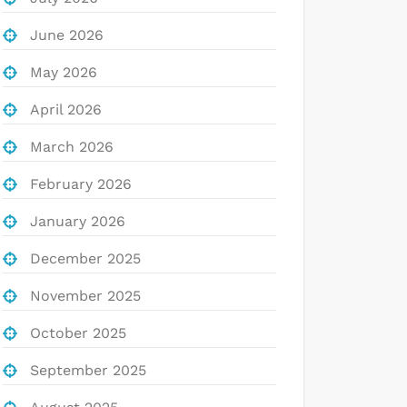
June 2026
May 2026
April 2026
March 2026
February 2026
January 2026
December 2025
November 2025
October 2025
September 2025