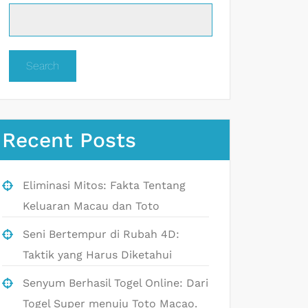
Search
Recent Posts
Eliminasi Mitos: Fakta Tentang
Keluaran Macau dan Toto
Seni Bertempur di Rubah 4D:
Taktik yang Harus Diketahui
Senyum Berhasil Togel Online: Dari
Togel Super menuju Toto Macao.