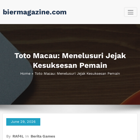
Skip
biermagazine.com
to
content
Toto Macau: Menelusuri Jejak
Kesuksesan Pemain
Home
»
Toto Macau: Menelusuri Jejak Kesuksesan Pemain
June 29, 2026
By
RAf4L
In
Berita Games