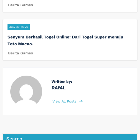
Berita Games
July 30, 2026
Senyum Berhasil Togel Online: Dari Togel Super menuju
Toto Macao.
Berita Games
Written by:
RAf4L
View All Posts
Search