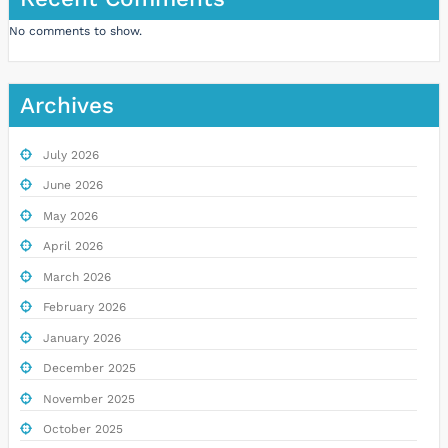
No comments to show.
Archives
July 2026
June 2026
May 2026
April 2026
March 2026
February 2026
January 2026
December 2025
November 2025
October 2025