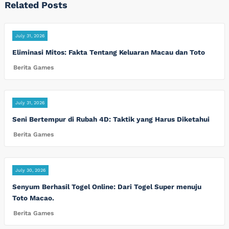
Related Posts
July 31, 2026
Eliminasi Mitos: Fakta Tentang Keluaran Macau dan Toto
Berita Games
July 31, 2026
Seni Bertempur di Rubah 4D: Taktik yang Harus Diketahui
Berita Games
July 30, 2026
Senyum Berhasil Togel Online: Dari Togel Super menuju
Toto Macao.
Berita Games