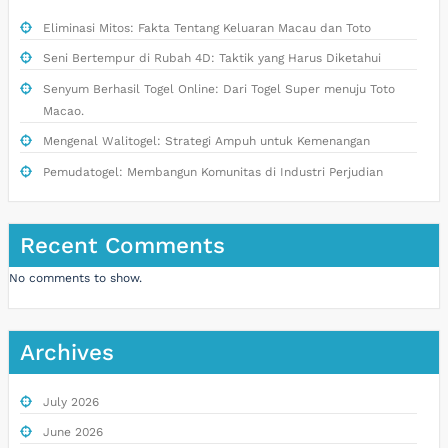
Eliminasi Mitos: Fakta Tentang Keluaran Macau dan Toto
Seni Bertempur di Rubah 4D: Taktik yang Harus Diketahui
Senyum Berhasil Togel Online: Dari Togel Super menuju Toto
Macao.
Mengenal Walitogel: Strategi Ampuh untuk Kemenangan
Pemudatogel: Membangun Komunitas di Industri Perjudian
Recent Comments
No comments to show.
Archives
July 2026
June 2026