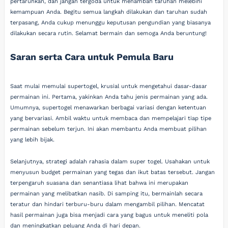
pertaruhkan, dan jangan tergoda untuk menambah taruhan melebihi
kemampuan Anda. Begitu semua langkah dilakukan dan taruhan sudah
terpasang, Anda cukup menunggu keputusan pengundian yang biasanya
dilakukan secara rutin. Selamat bermain dan semoga Anda beruntung!
Saran serta Cara untuk Pemula Baru
Saat mulai memulai supertogel, krusial untuk mengetahui dasar-dasar
permainan ini. Pertama, yakinkan Anda tahu jenis permainan yang ada.
Umumnya, supertogel menawarkan berbagai variasi dengan ketentuan
yang bervariasi. Ambil waktu untuk membaca dan mempelajari tiap tipe
permainan sebelum terjun. Ini akan membantu Anda membuat pilihan
yang lebih bijak.
Selanjutnya, strategi adalah rahasia dalam super togel. Usahakan untuk
menyusun budget permainan yang tegas dan ikut batas tersebut. Jangan
terpengaruh suasana dan senantiasa lihat bahwa ini merupakan
permainan yang melibatkan nasib. Di samping itu, bermainlah secara
teratur dan hindari terburu-buru dalam mengambil pilihan. Mencatat
hasil permainan juga bisa menjadi cara yang bagus untuk meneliti pola
dan meningkatkan peluang Anda di hari depan.