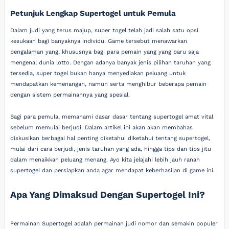
Petunjuk Lengkap Supertogel untuk Pemula
Dalam judi yang terus majup, super togel telah jadi salah satu opsi
kesukaan bagi banyaknya individu. Game tersebut menawarkan
pengalaman yang, khususnya bagi para pemain yang yang baru saja
mengenal dunia lotto. Dengan adanya banyak jenis pilihan taruhan yang
tersedia, super togel bukan hanya menyediakan peluang untuk
mendapatkan kemenangan, namun serta menghibur beberapa pemain
dengan sistem permainannya yang spesial.
Bagi para pemula, memahami dasar dasar tentang supertogel amat vital
sebelum memulai berjudi. Dalam artikel ini akan akan membahas
diskusikan berbagai hal penting diketahui diketahui tentang supertogel,
mulai dari cara berjudi, jenis taruhan yang ada, hingga tips dan tips jitu
dalam menaikkan peluang menang. Ayo kita jelajahi lebih jauh ranah
supertogel dan persiapkan anda agar mendapat keberhasilan di game ini.
Apa Yang Dimaksud Dengan Supertogel Ini?
Permainan Supertogel adalah permainan judi nomor dan semakin populer