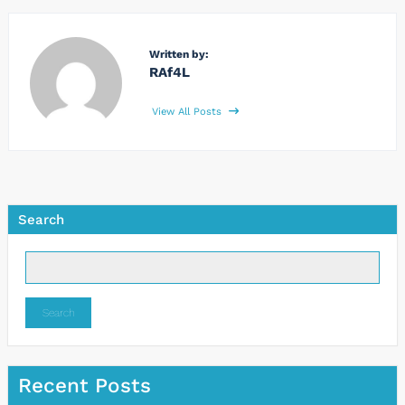
Written by:
RAf4L
View All Posts
Search
Search
Recent Posts