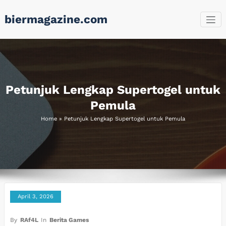
Skip
biermagazine.com
to
content
Petunjuk Lengkap Supertogel untuk
Pemula
Home
»
Petunjuk Lengkap Supertogel untuk Pemula
April 3, 2026
By
RAf4L
In
Berita Games