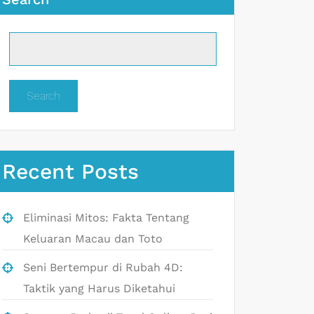
Search
Recent Posts
Eliminasi Mitos: Fakta Tentang
Keluaran Macau dan Toto
Seni Bertempur di Rubah 4D:
Taktik yang Harus Diketahui