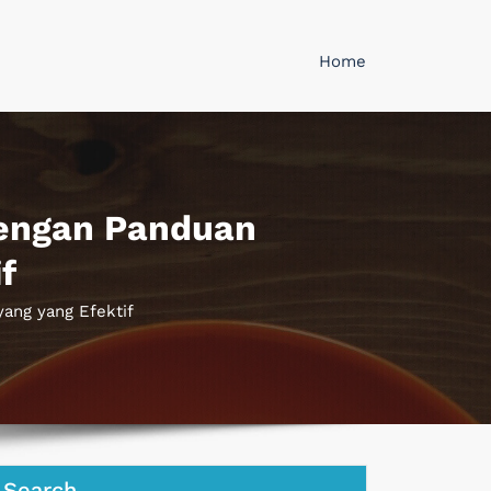
Home
dengan Panduan
f
ang yang Efektif
Search