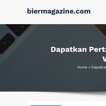
Skip
biermagazine.com
to
content
Dapatkan Pert
Home
»
Dapatka