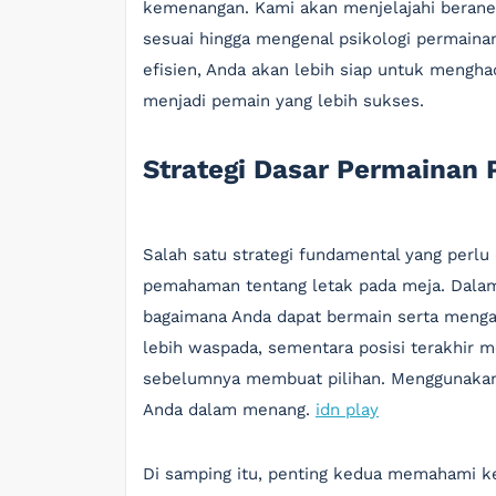
kemenangan. Kami akan menjelajahi beranek
sesuai hingga mengenal psikologi permaina
efisien, Anda akan lebih siap untuk mengha
menjadi pemain yang lebih sukses.
Strategi Dasar Permainan 
Salah satu strategi fundamental yang perlu
pemahaman tentang letak pada meja. Dala
bagaimana Anda dapat bermain serta menga
lebih waspada, sementara posisi terakhir
sebelumnya membuat pilihan. Menggunakan 
Anda dalam menang.
idn play
Di samping itu, penting kedua memahami k