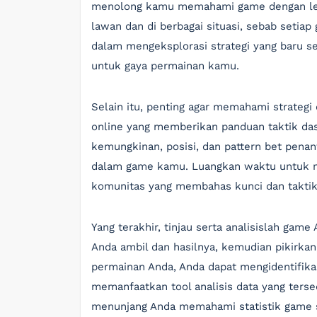
menolong kamu memahami game dengan lebi
lawan dan di berbagai situasi, sebab seti
dalam mengeksplorasi strategi yang baru s
untuk gaya permainan kamu.
Selain itu, penting agar memahami strategi 
online yang memberikan panduan taktik dasa
kemungkinan, posisi, dan pattern bet penan
dalam game kamu. Luangkan waktu untuk mem
komunitas yang membahas kunci dan taktik
Yang terakhir, tinjau serta analisislah game
Anda ambil dan hasilnya, kemudian pikirkan
permainan Anda, Anda dapat mengidentifikas
memanfaatkan tool analisis data yang terse
menunjang Anda memahami statistik game 