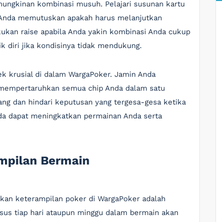
ungkinan kombinasi musuh. Pelajari susunan kartu
Anda memutuskan apakah harus melanjutkan
kukan raise apabila Anda yakin kombinasi Anda cukup
ik diri jika kondisinya tidak mendukung.
ek krusial di dalam WargaPoker. Jamin Anda
 mempertaruhkan semua chip Anda dalam satu
ang dan hindari keputusan yang tergesa-gesa ketika
nda dapat meningkatkan permainan Anda serta
mpilan Bermain
an keterampilan poker di WargaPoker adalah
usus tiap hari ataupun minggu dalam bermain akan