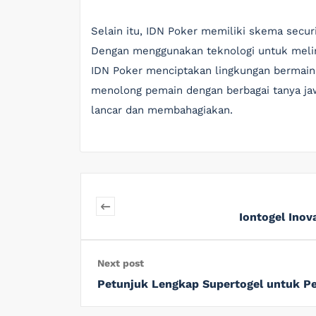
Selain itu, IDN Poker memiliki skema secur
Dengan menggunakan teknologi untuk melind
IDN Poker menciptakan lingkungan bermain
menolong pemain dengan berbagai tanya ja
lancar dan membahagiakan.
Iontogel Ino
Next post
Petunjuk Lengkap Supertogel untuk P