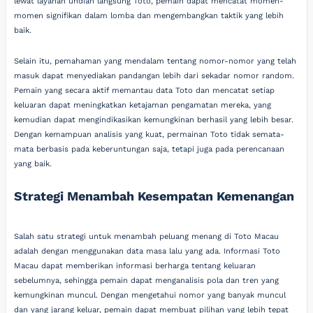
lewat layanan undian langsung Toto, pemain dapat mencatat momen-
momen signifikan dalam lomba dan mengembangkan taktik yang lebih
baik.
Selain itu, pemahaman yang mendalam tentang nomor-nomor yang telah
masuk dapat menyediakan pandangan lebih dari sekadar nomor random.
Pemain yang secara aktif memantau data Toto dan mencatat setiap
keluaran dapat meningkatkan ketajaman pengamatan mereka, yang
kemudian dapat mengindikasikan kemungkinan berhasil yang lebih besar.
Dengan kemampuan analisis yang kuat, permainan Toto tidak semata-
mata berbasis pada keberuntungan saja, tetapi juga pada perencanaan
yang baik.
Strategi Menambah Kesempatan Kemenangan
Salah satu strategi untuk menambah peluang menang di Toto Macau
adalah dengan menggunakan data masa lalu yang ada. Informasi Toto
Macau dapat memberikan informasi berharga tentang keluaran
sebelumnya, sehingga pemain dapat menganalisis pola dan tren yang
kemungkinan muncul. Dengan mengetahui nomor yang banyak muncul
dan yang jarang keluar, pemain dapat membuat pilihan yang lebih tepat