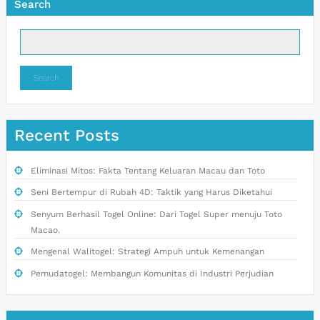
Search
Search
Recent Posts
Eliminasi Mitos: Fakta Tentang Keluaran Macau dan Toto
Seni Bertempur di Rubah 4D: Taktik yang Harus Diketahui
Senyum Berhasil Togel Online: Dari Togel Super menuju Toto
Macao.
Mengenal Walitogel: Strategi Ampuh untuk Kemenangan
Pemudatogel: Membangun Komunitas di Industri Perjudian