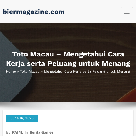
Skip
biermagazine.com
to
content
Toto Macau – Mengetahui Cara
Kerja serta Peluang untuk Menang
Home
»
Toto Macau – Mengetahui Cara Kerja serta Peluang untuk Menang
June 16, 2026
By
RAf4L
In
Berita Games