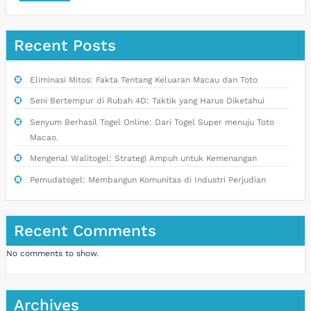
Recent Posts
Eliminasi Mitos: Fakta Tentang Keluaran Macau dan Toto
Seni Bertempur di Rubah 4D: Taktik yang Harus Diketahui
Senyum Berhasil Togel Online: Dari Togel Super menuju Toto
Macao.
Mengenal Walitogel: Strategi Ampuh untuk Kemenangan
Pemudatogel: Membangun Komunitas di Industri Perjudian
Recent Comments
No comments to show.
Archives