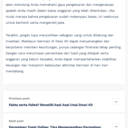
akan menolong Anda memahami gaya pengeluaran dan mengevaluasi
apakah Anda masih dalam batas anggaran yang telah ditentukan. Jika
mulai merasa bahwa pengeluaran sudah melampaui batas, ini waktunya
untuk berhenti serta mengambil jeda.
Terakhir, jangan lupa menyisihkan sebagian uang untuk ditabung dan
investasi. Meskipun bermain di Dewi 4D dapat menyenangkan dan
berpotensi memberi keuntungan, punya cadangan finansial tetap penting.
Dengan cara menyimpan persentase dari hasil yang didapat serta
anggaran yang belum terpakai, Anda dapat mempertahankan stabilitas
keuangan dan menjamin kelanjutan aktivitas bermain di hari-hari
mendatang.
Previous post
Fakta serta Fakta? Meneliti Asal Asal Usul Dewi 4D
Next post
Permainan Togel Online: Tips Memenangkan Permainan