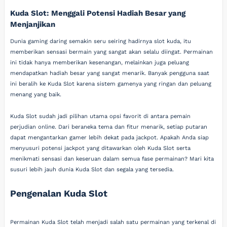
Kuda Slot: Menggali Potensi Hadiah Besar yang
Menjanjikan
Dunia gaming daring semakin seru seiring hadirnya slot kuda, itu
memberikan sensasi bermain yang sangat akan selalu diingat. Permainan
ini tidak hanya memberikan kesenangan, melainkan juga peluang
mendapatkan hadiah besar yang sangat menarik. Banyak pengguna saat
ini beralih ke Kuda Slot karena sistem gamenya yang ringan dan peluang
menang yang baik.
Kuda Slot sudah jadi pilihan utama opsi favorit di antara pemain
perjudian online. Dari beraneka tema dan fitur menarik, setiap putaran
dapat mengantarkan gamer lebih dekat pada jackpot. Apakah Anda siap
menyusuri potensi jackpot yang ditawarkan oleh Kuda Slot serta
menikmati sensasi dan keseruan dalam semua fase permainan? Mari kita
susuri lebih jauh dunia Kuda Slot dan segala yang tersedia.
Pengenalan Kuda Slot
Permainan Kuda Slot telah menjadi salah satu permainan yang terkenal di