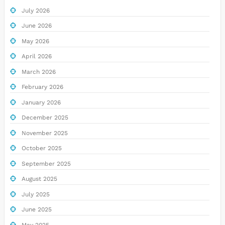
July 2026
June 2026
May 2026
April 2026
March 2026
February 2026
January 2026
December 2025
November 2025
October 2025
September 2025
August 2025
July 2025
June 2025
May 2025