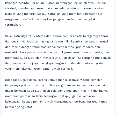
kalangan pecinta judi online. Game ini menggabungkan elemen luck dan
strategi, memberikan kesempatan kepada pemain untuk mendapatkan
jackpot yang menarik. Melalui tampilan yang memikat dan fitur-fitur
unggulan, Kuda Slot memberikan pengalaman bermain yang tak
terlupakan.
Salah satu daya tarik utama dari permainan ini adalah beragamnya tema
dan desainnya. Masing-masing game memiliki keunikan tersendiri, mulai
dari mesin dengan tema tradisional sampai meskipun modern dan
mutakhir. Para pemain dapat mengambil game sesuai selera mereka, dan
membuat Kuda Slot lebih menarik untuk dijelajahi. Di samping itu, banyak
dari permainan ini juga dilengkapi dengan imbalan dan putaran gratis
yang meningkatkan kesempatan untuk berhasil.
Kuda Slot juga dikenal karena kemudahan aksesnya. Melalui semakin
banyaknya platform taruhan online yang menawarkan game ini, pemain
dapat bermain Kuda Slot kapan saja dan dimanapun. Hal ini tidak hanya
membuat permainan lebih terjangkau, tetapi juga menyediakan
keleluasaan kepada pemain untuk menggunakan berbagai strategi tanpa
batasan yang ketat.