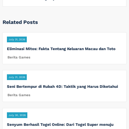
Related Posts
July 31, 2026
Eliminasi Mitos: Fakta Tentang Keluaran Macau dan Toto
Berita Games
July 31, 2026
Seni Bertempur di Rubah 4D: Taktik yang Harus Diketahui
Berita Games
July 30, 2026
Senyum Berhasil Togel Online: Dari Togel Super menuju