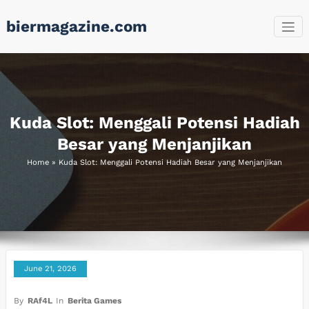
Skip
biermagazine.com
to
content
Kuda Slot: Menggali Potensi Hadiah
Besar yang Menjanjikan
Home
»
Kuda Slot: Menggali Potensi Hadiah Besar yang Menjanjikan
June 21, 2026
By
RAf4L
In
Berita Games