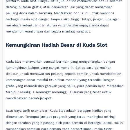
platform Kuda Slot. Banyak situs judi online menawarkan bonus selamat
datang, putaran gratis, atau penawaran lain yang dapat menambah
peluang Anda dalam bermain. Manfaatkan bonus ini untuk mencoba
berbagai mesin slot dengan tanpa risiko tinggi. Tetapi, jangan lupa agar
membaca ketentuan dan aturan yang berlaku supaya anda dapat
mengambil keuntungan dari segala manfaat yang ada.
Kemungkinan Hadiah Besar di Kuda Slot
Kuda Slot menawarkan sensasi bermain yang menyenangkan dengan
kemungkinan jackpot yang sangat menarik. Setiap satu permainan
disusun untuk menawarkan peluang kepada pemain untuk mendapatkan
kemenangan besar melalui fitur-fitur menarik yang tersedia. Dengan
grafis yang menarik dan gerakan yang halus, para pemain akan merasakan
terhibur sekaligus semangat menunggu susunan yang tepat untuk
mendapatkan hadiah jackpot.
Satu daya tarik utama dari Kuda Slot adalah beragam hadiah yang
ditawarkan. Terdapat jackpot progresif yang terus meningkat seiring
dengan taruhan yang dipasang oleh para pemain di berbagai lokasi. Hal ini
menandakan semakin para pemain yang berpartisipasi, maka tinggi