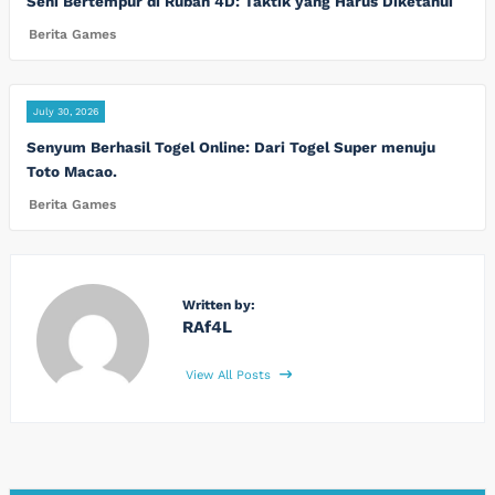
Seni Bertempur di Rubah 4D: Taktik yang Harus Diketahui
Berita Games
July 30, 2026
Senyum Berhasil Togel Online: Dari Togel Super menuju
Toto Macao.
Berita Games
Written by:
RAf4L
View All Posts