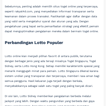
Sebelumnya, penting adalah memilih situs togel online yang terpercaya,
seperti rakyat4d.com, yang menyediakan informasi transparan serta
keamanan dalam proses transaksi. Pastikanlah agar daftar dengan data
yang valid serta mengetahui syarat dan aturan yang ada. Dengan
pengetahuan yang tepat serta pemanfaatan strategi yang efektif, pemain
dapat mengoptimalkan pengalaman mereka dalam bermain togel online.
Perbandingan Lotto Populer
Lotto online kian menjadi pilihan favorit di antara publik, terutama
dengan berbagai jenis yang ada tersaji misalnya Togel Singapura, Togel
Sidney, serta Lotto Hong Kong. Setiap memiliki karakteristik spesial yang
menarik menggugah minat para pemain. Lotto Singapura dikenal karena
sistem undian yang transparan dan terpercaya, memberi rasa aman bagi
semua pengguna. Hasil keluaran juga terjadi dengan berkala,
menyebabkannya sebagai salah satu togel yang paling banyak dicari.
Di sisi lain, Lotto Sidney memberikan pengalaman berbeda melalui
jackpot yang lebih. Dengan waktu pengundian yang berbeda dan gaya