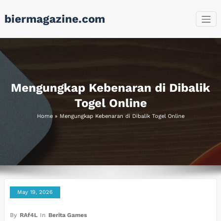
Skip
biermagazine.com
to
content
Mengungkap Kebenaran di Dibalik
Togel Online
Home
»
Mengungkap Kebenaran di Dibalik Togel Online
May 19, 2026
By
RAf4L
In
Berita Games