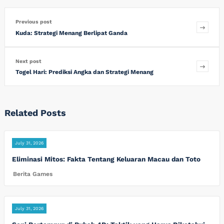
Previous post
Kuda: Strategi Menang Berlipat Ganda
Next post
Togel Hari: Prediksi Angka dan Strategi Menang
Related Posts
July 31, 2026
Eliminasi Mitos: Fakta Tentang Keluaran Macau dan Toto
Berita Games
July 31, 2026