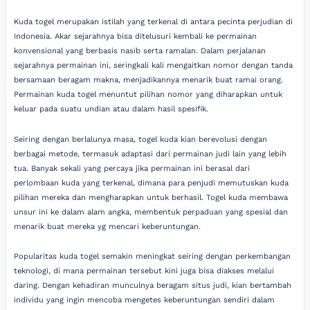
Kuda togel merupakan istilah yang terkenal di antara pecinta perjudian di
Indonesia. Akar sejarahnya bisa ditelusuri kembali ke permainan
konvensional yang berbasis nasib serta ramalan. Dalam perjalanan
sejarahnya permainan ini, seringkali kali mengaitkan nomor dengan tanda
bersamaan beragam makna, menjadikannya menarik buat ramai orang.
Permainan kuda togel menuntut pilihan nomor yang diharapkan untuk
keluar pada suatu undian atau dalam hasil spesifik.
Seiring dengan berlalunya masa, togel kuda kian berevolusi dengan
berbagai metode, termasuk adaptasi dari permainan judi lain yang lebih
tua. Banyak sekali yang percaya jika permainan ini berasal dari
perlombaan kuda yang terkenal, dimana para penjudi memutuskan kuda
pilihan mereka dan mengharapkan untuk berhasil. Togel kuda membawa
unsur ini ke dalam alam angka, membentuk perpaduan yang spesial dan
menarik buat mereka yg mencari keberuntungan.
Popularitas kuda togel semakin meningkat seiring dengan perkembangan
teknologi, di mana permainan tersebut kini juga bisa diakses melalui
daring. Dengan kehadiran munculnya beragam situs judi, kian bertambah
individu yang ingin mencoba mengetes keberuntungan sendiri dalam