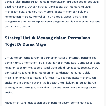
dengan jelas, memberikan pemain kepercayaan diri pada setiap bet yang
dijadikan pasang. Dengan strategi yang tepat dan memahami yang
mendalam soal jenis taruhan, mereka dapat menambah peluang
kemenangan mereka. Menyelidiki dunia togel Macao berarti siap
mengembangkan keterampilan serta pengetahuan dalam menjadi seorang
pemain yang cerdas.
Strategi Untuk Menang dalam Permainan
Togel Di Dunia Maya
Untuk meraih kemenangan di permainan togel di internet, penting bagi
pemain untuk memahami pola-pola dan tren yang ada. Mempelajari data
keluaran sebelumnya, seperti togel yang ada di Singapore, togel Sydney,
dan togel Hongkong, bisa memberikan pandangan berguna. Melalui
melakukan analisis terhadap informasi itu, peserta dapat menentukan
angka-angka dengan potensi lebih besar untuk keluar. Ini bukan hanya
tentang keberuntungan, melainkan juga soal taktik yang matang dalam
angka.
Manajemen uang juga adalah aspek penting dalam permainan togel.