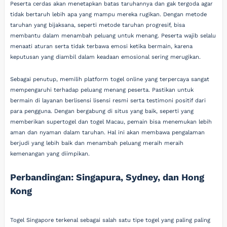
Peserta cerdas akan menetapkan batas taruhannya dan gak tergoda agar
tidak bertaruh lebih apa yang mampu mereka rugikan. Dengan metode
taruhan yang bijaksana, seperti metode taruhan progresif, bisa
membantu dalam menambah peluang untuk menang. Peserta wajib selalu
menaati aturan serta tidak terbawa emosi ketika bermain, karena
keputusan yang diambil dalam keadaan emosional sering merugikan.
Sebagai penutup, memilih platform togel online yang terpercaya sangat
mempengaruhi terhadap peluang menang peserta. Pastikan untuk
bermain di layanan berlisensi lisensi resmi serta testimoni positif dari
para pengguna. Dengan bergabung di situs yang baik, seperti yang
memberikan supertogel dan togel Macau, pemain bisa menemukan lebih
aman dan nyaman dalam taruhan. Hal ini akan membawa pengalaman
berjudi yang lebih baik dan menambah peluang meraih meraih
kemenangan yang diimpikan.
Perbandingan: Singapura, Sydney, dan Hong
Kong
Togel Singapore terkenal sebagai salah satu tipe togel yang paling paling