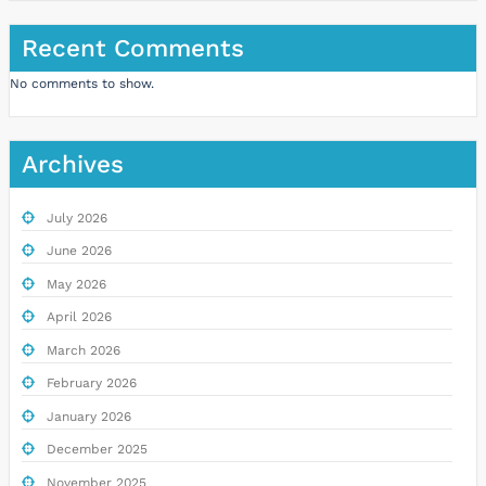
Recent Comments
No comments to show.
Archives
July 2026
June 2026
May 2026
April 2026
March 2026
February 2026
January 2026
December 2025
November 2025