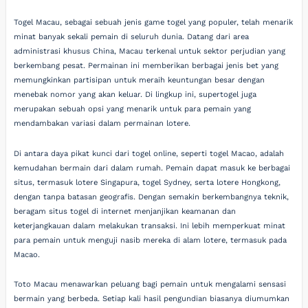
Togel Macau, sebagai sebuah jenis game togel yang populer, telah menarik
minat banyak sekali pemain di seluruh dunia. Datang dari area
administrasi khusus China, Macau terkenal untuk sektor perjudian yang
berkembang pesat. Permainan ini memberikan berbagai jenis bet yang
memungkinkan partisipan untuk meraih keuntungan besar dengan
menebak nomor yang akan keluar. Di lingkup ini, supertogel juga
merupakan sebuah opsi yang menarik untuk para pemain yang
mendambakan variasi dalam permainan lotere.
Di antara daya pikat kunci dari togel online, seperti togel Macao, adalah
kemudahan bermain dari dalam rumah. Pemain dapat masuk ke berbagai
situs, termasuk lotere Singapura, togel Sydney, serta lotere Hongkong,
dengan tanpa batasan geografis. Dengan semakin berkembangnya teknik,
beragam situs togel di internet menjanjikan keamanan dan
keterjangkauan dalam melakukan transaksi. Ini lebih memperkuat minat
para pemain untuk menguji nasib mereka di alam lotere, termasuk pada
Macao.
Toto Macau menawarkan peluang bagi pemain untuk mengalami sensasi
bermain yang berbeda. Setiap kali hasil pengundian biasanya diumumkan