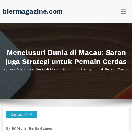
Skip
biermagazine.com
to
content
Menelusuri Dunia di Macau: Saran
juga Strategi untuk Pemain Cerdas
Home
»
Menelusuri Dunia di Macau: Saran juga Strategi untuk Pemain Cerdas
May 30, 2026
By
RAf4L
In
Berita Games