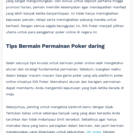
yang sangat menguntungkan. Dari bonus untuk deposit pertama hingga
promosi harian, pemain memiliki kesempatan agar mendapatkan manfaat
yang lebih banyak ketika berpartisipasi. Ini tidak hanya meningkatkan
kepuasan pemain, tetapi serta meningkatkan peluang mereka untuk
berhasil. Dengan semua segala keunggulan ini, IDN Poker menjadi pilihan
utama untuk para penggemar poker online di negara ini.
Tips Bermain Permainan Poker daring
Salah satunya tips krusial untuk bermain poker online ialah mengetahui
aturan dan strategi fundamental permainan. Sebelum, luangkan waktu
dalam belajar macam-macam tipe game poker yang ada platform poker
online misalnya IDN Poker. Memahami aturan dan beragam permainan
dapat membantu Anda mengambil keputusan yang baik ketika berada di
meja.
Selanjutnya, penting untuk mengelola bankroll kamu dengan bijak.
Tentukan batas untuk seberapa banyak uang yang akan bersedia Anda
taruhkan dan tidak melampaui limit tersebut. Sebaiknya agar hanya
memakai dana yang kamu persiapkan dalam bermain, dan jauhi bermain
menggunakan uang diperlukan untuk kebutuhan.
idn poker
Dengan