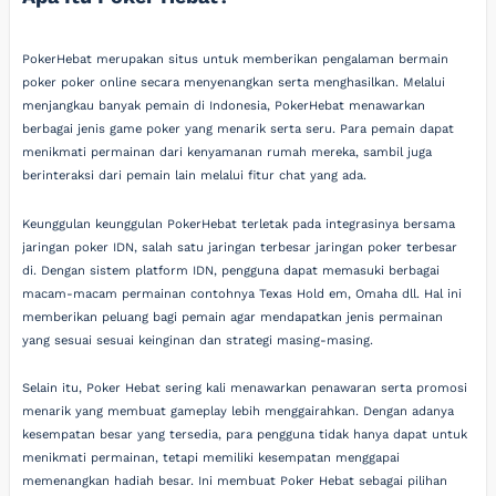
PokerHebat merupakan situs untuk memberikan pengalaman bermain
poker poker online secara menyenangkan serta menghasilkan. Melalui
menjangkau banyak pemain di Indonesia, PokerHebat menawarkan
berbagai jenis game poker yang menarik serta seru. Para pemain dapat
menikmati permainan dari kenyamanan rumah mereka, sambil juga
berinteraksi dari pemain lain melalui fitur chat yang ada.
Keunggulan keunggulan PokerHebat terletak pada integrasinya bersama
jaringan poker IDN, salah satu jaringan terbesar jaringan poker terbesar
di. Dengan sistem platform IDN, pengguna dapat memasuki berbagai
macam-macam permainan contohnya Texas Hold em, Omaha dll. Hal ini
memberikan peluang bagi pemain agar mendapatkan jenis permainan
yang sesuai sesuai keinginan dan strategi masing-masing.
Selain itu, Poker Hebat sering kali menawarkan penawaran serta promosi
menarik yang membuat gameplay lebih menggairahkan. Dengan adanya
kesempatan besar yang tersedia, para pengguna tidak hanya dapat untuk
menikmati permainan, tetapi memiliki kesempatan menggapai
memenangkan hadiah besar. Ini membuat Poker Hebat sebagai pilihan