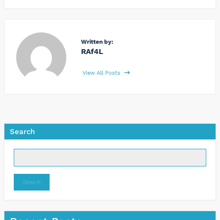
Written by:
RAf4L
View All Posts
Search
Search