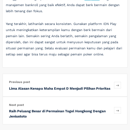
manajemen bankroll yang baik efektif, Anda dapat berk bermain dengan
lebih tenang dan fokus.
Yang terakhir, latihanlah secara konsisten. Gunakan platform IDN Play
untuk meningkatkan keterampilan kamu dengan berk bermain dari
pemain lain. Semakin sering Anda berlatih, semakin pengalaman yang
diperoleh, dan ini dapat sangat untuk menyusun keputusan yang pada
situasi permainan yang. Selalu evaluasi permainan kamu dan pelajari dari
setiap sesi agar bisa terus maju sebagai pemain poker online.
Previous post
Lima Alasan Kenapa Maha Empat D Menjadi Pilihan Prioritas
Next post
Raih Peluang Besar di Permainan Togel Hongkong Dengan
Jeniustoto