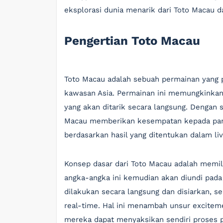
eksplorasi dunia menarik dari Toto Macau d
Pengertian Toto Macau
Toto Macau adalah sebuah permainan yang po
kawasan Asia. Permainan ini memungkinka
yang akan ditarik secara langsung. Dengan 
Macau memberikan kesempatan kepada para
berdasarkan hasil yang ditentukan dalam li
Konsep dasar dari Toto Macau adalah memil
angka-angka ini kemudian akan diundi pada 
dilakukan secara langsung dan disiarkan, s
real-time. Hal ini menambah unsur excitem
mereka dapat menyaksikan sendiri proses 