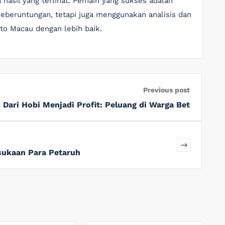
hasil yang terlihat. Pemain yang sukses adalah
eberuntungan, tetapi juga menggunakan analisis dan
oto Macau dengan lebih baik.
Previous post
Dari Hobi Menjadi Profit: Peluang di Warga Bet
esukaan Para Petaruh