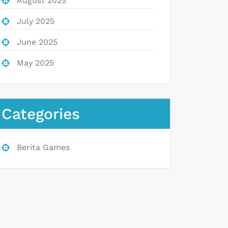
August 2025
July 2025
June 2025
May 2025
Categories
Berita Games