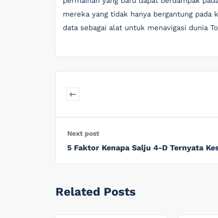
permainan yang baru dapat berdampak pada 
mereka yang tidak hanya bergantung pada k
data sebagai alat untuk menavigasi dunia T
Next post
5 Faktor Kenapa Salju 4-D Ternyata K
Related Posts