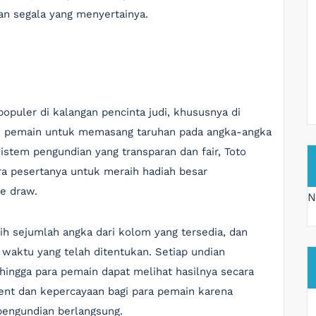
an segala yang menyertainya.
puler di kalangan pencinta judi, khususnya di
n pemain untuk memasang taruhan pada angka-angka
sistem pengundian yang transparan dan fair, Toto
 pesertanya untuk meraih hadiah besar
ve draw.
N
ih sejumlah angka dari kolom yang tersedia, dan
waktu yang telah ditentukan. Setiap undian
ehingga para pemain dapat melihat hasilnya secara
ent dan kepercayaan bagi para pemain karena
pengundian berlangsung.