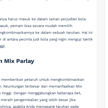
anya harus masuk ke dalam laman perjudian bola
asuk, pemain bisa secara mudah memilih
ngkombinasikannya ke dalam sebuah taruhan. Hal ini
di antara pecinta judi bola yang ingin menguji taktik
ggi.
 Mix Parlay
ng memberikan petaruh untuk mengkombinasikan
h. Keuntungan terbesar dari memanfaatkan Mix
ih tinggi. Dengan menggabungkan beberapa bet,
meraih pengembalian yang lebih besar jika
tohnya, apabila Anda memasang taruhan pada