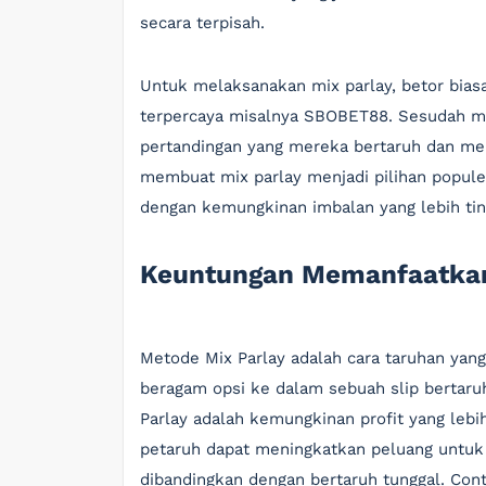
secara terpisah.
Untuk melaksanakan mix parlay, betor bias
terpercaya misalnya SBOBET88. Sesudah m
pertandingan yang mereka bertaruh dan me
membuat mix parlay menjadi pilihan populer 
dengan kemungkinan imbalan yang lebih tin
Keuntungan Memanfaatkan
Metode Mix Parlay adalah cara taruhan ya
beragam opsi ke dalam sebuah slip bertaru
Parlay adalah kemungkinan profit yang leb
petaruh dapat meningkatkan peluang untuk 
dibandingkan dengan bertaruh tunggal. Con