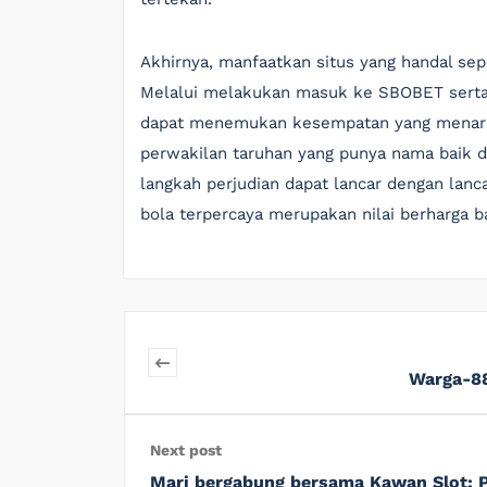
Akhirnya, manfaatkan situs yang handal s
Melalui melakukan masuk ke SBOBET serta 
dapat menemukan kesempatan yang menarik
perwakilan taruhan yang punya nama baik d
langkah perjudian dapat lancar dengan lanc
bola terpercaya merupakan nilai berharga ba
Warga-88
Next post
Mari bergabung bersama Kawan Slot: 