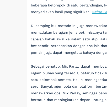
beberapa kelompok di satu pertandingan, 
menyediakan hasil yang signifikan.
Daftar 
Di samping itu, metode ini juga menawarka
memadukan beragam jenis bet, misalnya taru
capaian babak awal ke dalam satu slip. Hal
bet sendiri berdasarkan dengan analisis dan
pemain juga dapat mengelola bahaya dengan
Sebagai penutup, Mix Parlay dapat membuat
ragam pilihan yang tersedia, petaruh tidak
satu kelompok semata. Hal ini meningkatka
seru. Banyak agen bola dan platform berta
menawarkan opsi Mix Parlay, sehingga pem
bertaruh dan meningkatkan depan untung se