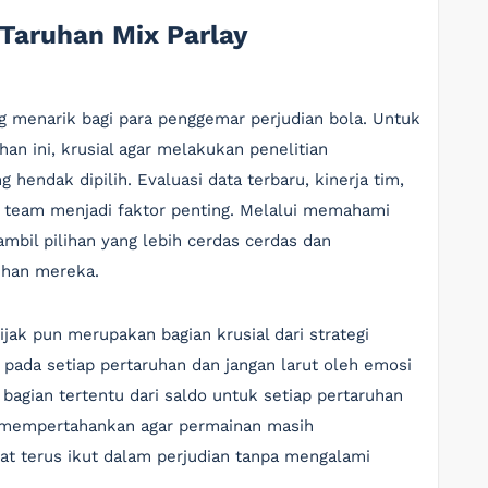
Taruhan Mix Parlay
ang menarik bagi para penggemar perjudian bola. Untuk
n ini, krusial agar melakukan penelitian
endak dipilih. Evaluasi data terbaru, kinerja tim,
a team menjadi faktor penting. Melalui memahami
mbil pilihan yang lebih cerdas cerdas dan
uhan mereka.
ijak pun merupakan bagian krusial dari strategi
 pada setiap pertaruhan dan jangan larut oleh emosi
agian tertentu dari saldo untuk setiap pertaruhan
 mempertahankan agar permainan masih
at terus ikut dalam perjudian tanpa mengalami