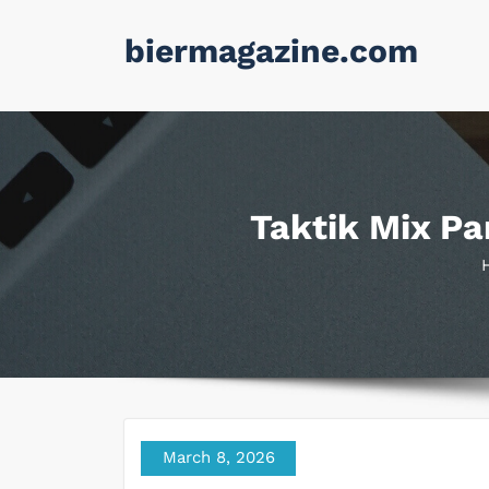
Skip
biermagazine.com
to
content
Taktik Mix P
March 8, 2026