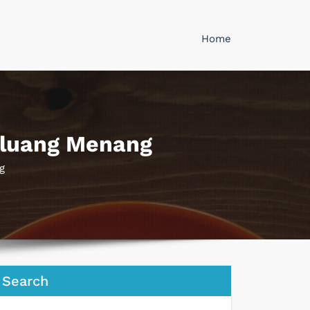
Home
eluang Menang
g
Search