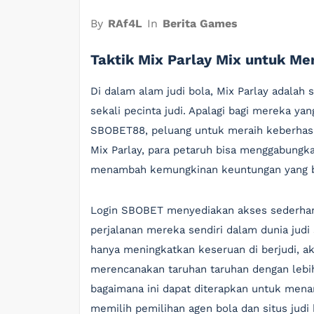
By
RAf4L
In
Berita Games
Taktik Mix Parlay Mix untuk M
Di dalam alam judi bola, Mix Parlay adalah
sekali pecinta judi. Apalagi bagi mereka y
SBOBET88, peluang untuk meraih keberhasi
Mix Parlay, para petaruh bisa menggabungkan
menambah kemungkinan keuntungan yang bis
Login SBOBET menyediakan akses sederhan
perjalanan mereka sendiri dalam dunia judi
hanya meningkatkan keseruan di berjudi, a
merencanakan taruhan taruhan dengan lebih t
bagaimana ini dapat diterapkan untuk men
memilih pemilihan agen bola dan situs judi 