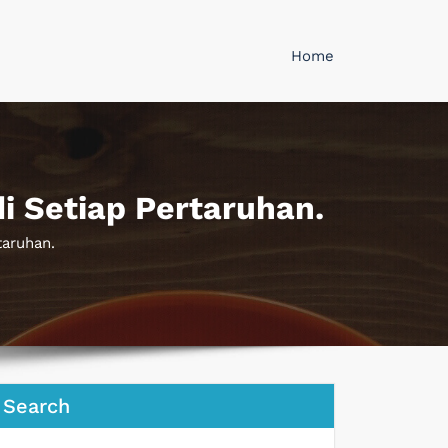
Home
 Setiap Pertaruhan.
taruhan.
Search