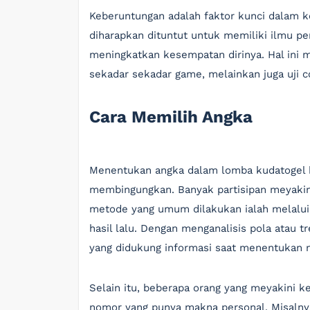
Keberuntungan adalah faktor kunci dalam ked
diharapkan dituntut untuk memiliki ilmu pe
meningkatkan kesempatan dirinya. Hal ini 
sekadar sekadar game, melainkan juga uji 
Cara Memilih Angka
Menentukan angka dalam lomba kudatogel b
membingungkan. Banyak partisipan meyakini
metode yang umum dilakukan ialah melalu
hasil lalu. Dengan menganalisis pola atau t
yang didukung informasi saat menentukan n
Selain itu, beberapa orang yang meyakini k
nomor yang punya makna personal. Misalnya,