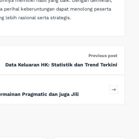
umumnya memiliki hasil yang baik. Dengan demikian,
a perihal keberuntungan dapat menolong peserta
lebih rasional serta strategis.
Previous post
Data Keluaran HK: Statistik dan Trend Terkini
rmainan Pragmatic dan juga Jili