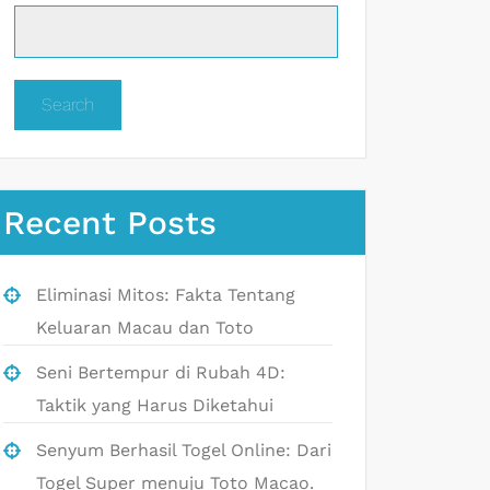
Search
Recent Posts
Eliminasi Mitos: Fakta Tentang
Keluaran Macau dan Toto
Seni Bertempur di Rubah 4D:
Taktik yang Harus Diketahui
Senyum Berhasil Togel Online: Dari
Togel Super menuju Toto Macao.