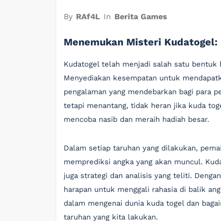
By
RAf4L
In
Berita Games
Menemukan Misteri Kudatogel: 
Kudatogel telah menjadi salah satu bentuk 
Menyediakan kesempatan untuk mendapatk
pengalaman yang mendebarkan bagi para p
tetapi menantang, tidak heran jika kuda to
mencoba nasib dan meraih hadiah besar.
Dalam setiap taruhan yang dilakukan, pema
memprediksi angka yang akan muncul. Kudat
juga strategi dan analisis yang teliti. Den
harapan untuk menggali rahasia di balik an
dalam mengenai dunia kuda togel dan bagai
taruhan yang kita lakukan.