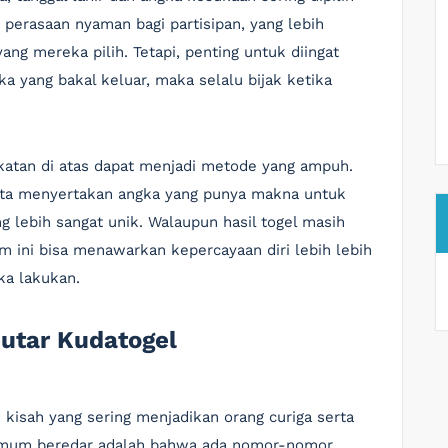
 perasaan nyaman bagi partisipan, yang lebih
ng mereka pilih. Tetapi, penting untuk diingat
a yang bakal keluar, maka selalu bijak ketika
atan di atas dapat menjadi metode yang ampuh.
rta menyertakan angka yang punya makna untuk
 lebih sangat unik. Walaupun hasil togel masih
 ini bisa menawarkan kepercayaan diri lebih lebih
ka lakukan.
utar Kudatogel
k kisah yang sering menjadikan orang curiga serta
umum beredar adalah bahwa ada nomor-nomor