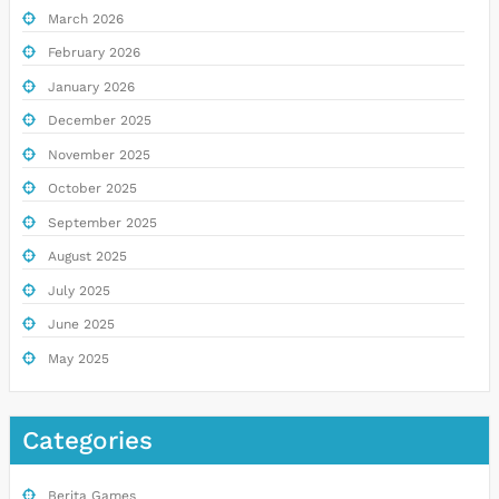
March 2026
February 2026
January 2026
December 2025
November 2025
October 2025
September 2025
August 2025
July 2025
June 2025
May 2025
Categories
Berita Games