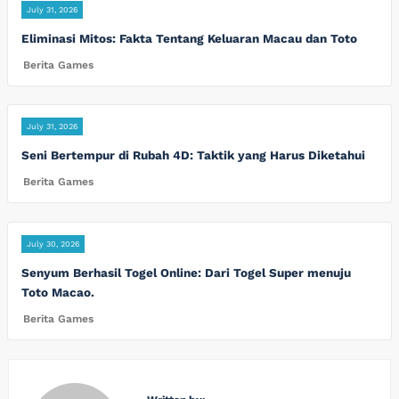
July 31, 2026
Eliminasi Mitos: Fakta Tentang Keluaran Macau dan Toto
Berita Games
July 31, 2026
Seni Bertempur di Rubah 4D: Taktik yang Harus Diketahui
Berita Games
July 30, 2026
Senyum Berhasil Togel Online: Dari Togel Super menuju
Toto Macao.
Berita Games