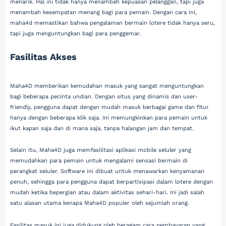
menarik. Hal ini tidak hanya menambah kepuasan pelanggan, tapi juga
menambah kesempatan menang bagi para pemain. Dengan cara ini,
maha4d memastikan bahwa pengalaman bermain lotere tidak hanya seru,
tapi juga menguntungkan bagi para penggemar.
Fasilitas Akses
Maha4D memberikan kemudahan masuk yang sangat menguntungkan
bagi beberapa pecinta undian. Dengan situs yang dinamis dan user-
friendly, pengguna dapat dengan mudah masuk berbagai game dan fitur
hanya dengan beberapa klik saja. Ini memungkinkan para pemain untuk
ikut kapan saja dan di mana saja, tanpa halangan jam dan tempat.
Selain itu, Maha4D juga memfasilitasi aplikasi mobile seluler yang
memudahkan para pemain untuk mengalami sensasi bermain di
perangkat seluler. Software ini dibuat untuk menawarkan kenyamanan
penuh, sehingga para pengguna dapat berpartisipasi dalam lotere dengan
mudah ketika bepergian atau dalam aktivitas sehari-hari. Ini jadi salah
satu alasan utama kenapa Maha4D populer oleh sejumlah orang.
Fasilitas masuk ini juga didukung oleh beragam cara pembayaran yang