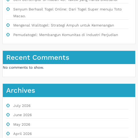
Senyum Berhasil Togel Online: Dari Togel Super menuju Toto
Macao.
Mengenal Walitogel: Strategi Ampuh untuk Kemenangan
Pemudatogel: Membangun Komunitas di Industri Perjudian
Recent Comments
No comments to show.
Archives
July 2026
June 2026
May 2026
April 2026