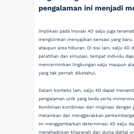
pengalaman ini menjadi m
Implikasi pada inovasi 4D salju juga teram
mengizinkan menyajikan sensasi yang baru. 
ataupun area hiburan. Di sisi lain, salju 4
pelatihan dan simulasi, tempat individu da
mencerminkan lingkungan salju maupun alam
yang tak pernah diketahui.
Dalam konteks lain, salju 4D dapat mena
pengalaman unik yang beda serta immersiv
Kombinasi kombinasi dari imajinasi dengan 
melainkan dan menggerakkan perkembangan
Ini menggambarkan determinasi 4D salju da
menghadirkan khazanah dari dunia digital u