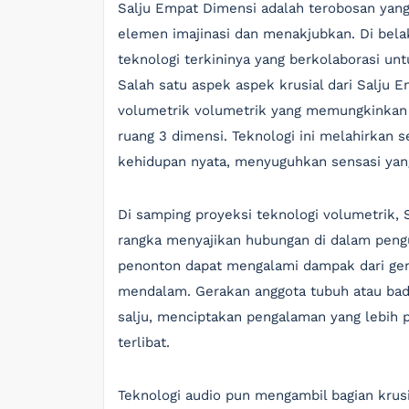
Salju Empat Dimensi adalah terobosan yan
elemen imajinasi dan menakjubkan. Di bela
teknologi terkininya yang berkolaborasi un
Salah satu aspek aspek krusial dari Salju
volumetrik volumetrik yang memungkinkan 
ruang 3 dimensi. Teknologi ini melahirkan s
kehidupan nyata, menyuguhkan sensasi ya
Di samping proyeksi teknologi volumetrik,
rangka menyajikan hubungan di dalam pengu
penonton dapat mengalami dampak dari ger
mendalam. Gerakan anggota tubuh atau bad
salju, menciptakan pengalaman yang lebih p
terlibat.
Teknologi audio pun mengambil bagian kru