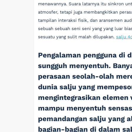
menawannya. Suara latarnya itu sinkron u
atmosfer, tetapi juga membangkitkan peras
tampilan interaksi fisik, dan aransemen aud
sebuah sebuah seni seni yang yang luar bi
sesuatu yang sulit malah dilupakan.
salju 4
Pengalaman pengguna di 
sungguh menyentuh. Banya
perasaan seolah-olah mer
dunia salju yang mempeson
mengintegrasikan elemen v
mampu menyentuh sensasi 
pemandangan salju yang ala
bagian-bagian di dalam sa