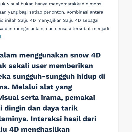
ntuk visual bukan hanya menyemarakkan dimensi
aan yang bagi setiap penonton. Kombinasi antara
io inilah Salju 4D menyajikan Salju 4D sebagai
asa dan mengesankan, dan sensasi tersebut menjadi
d
dalam menggunakan snow 4D
k sekali user memberikan
eka sungguh-sungguh hidup di
a. Melalui alat yang
isual serta irama, pemakai
dingin dan daya tarik
minya. Interaksi hasil dari
lju 4D menghasilkan