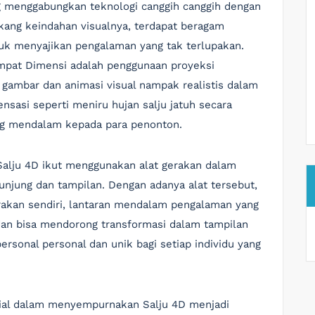
g menggabungkan teknologi canggih canggih dengan
kang keindahan visualnya, terdapat beragam
tuk menyajikan pengalaman yang tak terlupakan.
 Empat Dimensi adalah penggunaan proyeksi
gambar dan animasi visual nampak realistis dalam
ensasi seperti meniru hujan salju jatuh secara
ng mendalam kepada para penonton.
 Salju 4D ikut menggunakan alat gerakan dalam
njung dan tampilan. Dengan adanya alat tersebut,
akan sendiri, lantaran mendalam pengalaman yang
an bisa mendorong transformasi dalam tampilan
ersonal personal dan unik bagi setiap individu yang
sial dalam menyempurnakan Salju 4D menjadi