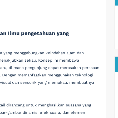
dan Ilmu pengetahuan yang
na yang menggabungkan keindahan alam dan
menakjubkan sekali. Konsep ini membawa
 baru, di mana pengunjung dapat merasakan perasaan
aib. Dengan memanfaatkan menggunakan teknologi
visual dan sensorik yang memukau, membuatnya
tail dirancang untuk menghasilkan suasana yang
ar-gambar dinamis, efek suara, dan elemen