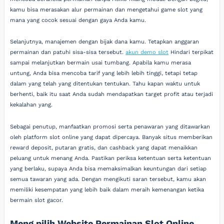
kamu bisa merasakan alur permainan dan mengetahui game slot yang
mana yang cocok sesuai dengan gaya Anda kamu.
Selanjutnya, manajemen dengan bijak dana kamu. Tetapkan anggaran
permainan dan patuhi sisa-sisa tersebut.
akun demo slot
Hindari terpikat
sampai melanjutkan bermain usai tumbang. Apabila kamu merasa
untung, Anda bisa mencoba tarif yang lebih lebih tinggi, tetapi tetap
dalam yang telah yang ditentukan tentukan. Tahu kapan waktu untuk
berhenti, baik itu saat Anda sudah mendapatkan target profit atau terjadi
kekalahan yang.
Sebagai penutup, manfaatkan promosi serta penawaran yang ditawarkan
oleh platform slot online yang dapat dipercaya. Banyak situs memberikan
reward deposit, putaran gratis, dan cashback yang dapat menaikkan
peluang untuk menang Anda. Pastikan periksa ketentuan serta ketentuan
yang berlaku, supaya Anda bisa memaksimalkan keuntungan dari setiap
semua tawaran yang ada. Dengan mengikuti saran tersebut, kamu akan
memiliki kesempatan yang lebih baik dalam meraih kemenangan ketika
bermain slot gacor.
Meng pilih Website Permainan Slot Online