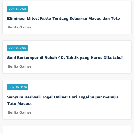
July 31, 2026
Eliminasi Mitos: Fakta Tentang Keluaran Macau dan Toto
Berita Games
July 31, 2026
Seni Bertempur di Rubah 4D: Taktik yang Harus Diketahui
Berita Games
July 30, 2026
Senyum Berhasil Togel Online: Dari Togel Super menuju
Toto Macao.
Berita Games