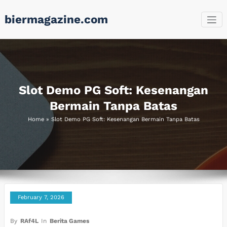
Skip
biermagazine.com
to
content
Slot Demo PG Soft: Kesenangan
Bermain Tanpa Batas
Home
»
Slot Demo PG Soft: Kesenangan Bermain Tanpa Batas
February 7, 2026
By
RAf4L
In
Berita Games