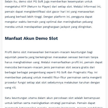
Selain itu, demo slot PG Soft juga memberikan kesempatan untuk
mengetahui RTP (Return to Player) dari setiap slot. Melalui informasi ini,
pemain dapat mengidentifikasi slot gacor hari ini yang menawarkan
peluang berhasil lebih tinggi. Dengan platform ini, pengguna dapat
mengatur waktu bermain yang optimal dan meningkatkan peluang
mereka untuk mendapatkan penghargaan jackpot yang diinginkan.
Manfaat Akun Demo Slot
Profil demo slot menawarkan bermacam-macam keuntungan bagi
sejumlah peserta yang berkeinginan merasakan sensasi bermain tanpa
harus menghabiskan uang. Melalui memanfaatkan profil ini, pemain dapat
mencoba bermacam-macam jenis permainan slot secara gratis dari
berbagai berbagai pengembang seperti PG Soft dan Pragmatic Play. Ini
memberikan peluang untuk meneliti fitur-fitur permainan serta mengerti
prosedur fungsi setiap alat slot sebelumnya melakukan taruhan dengan
uang riil.
Satu keuntungan utama dalam akun percobaan slot adalah kemampuan
untuk latihan serta meningkatkan strategi permainan. Pemain dapat