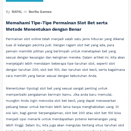
By
RAf4L
In
Berita Games
Memahami Tipe-Tipe Permainan Slot Bet serta
Metode Menentukan dengan Benar
Permainan slot online telah menjadi salah satu jenis hiburan yang dikenal
luas di kalangan pecinta judi. Dengan ragam slot bet yang ada, para
pemain memiliki pilihan yang berlimpah untuk menetapkan bet yang
sesuai dengan keuangan dan keinginan mereka. Dalam artikel ini, kita akan
menjelajahi lebih mendalam beberapa tipe taruhan slot, seperti slot
dengan taruhan 200, slot bet 100, dan taruhan slot kecil, serta bagaimana
cara memilih yang benar sesuai dengan kebutuhan Anda.
Menentukan tipologi slot bet yang sesuai sangat penting untuk
memperbaiki pengalaman bermain kamu. Jika anda baru memulai,
mungkin Anda ingin mencoba slot bet kecil, yang dapat menawarkan
peluang besar untuk bermain lebih lama tanpa menghabiskan uang. Di
sisi lain, bagi gamer berpengalaman, slot bet 200 atau slot bet 100 bisa
menjadi opsi menarik untuk mendapatkan potensi kemenangan yang
lebih tinggi. Selain itu, kita juga akan mengulas tentang situs taruhan slot