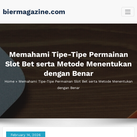
Skip
biermagazine.com
to
content
Memahami Tipe-Tipe Permainan
Slot Bet serta Metode Menentukan
dengan Benar
Home
»
Memahami Tipe-Tipe Permainan Slot Bet serta Metode Menentukan
dengan Benar
February 14, 2026