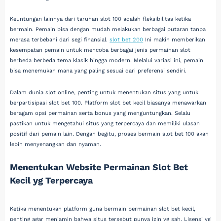
Keuntungan lainnya dari taruhan slot 100 adalah fleksibilitas ketika
bermain. Pemain bisa dengan mudah melakukan berbagai putaran tanpa
merasa terbebani dari segi finansial.
slot bet 200
Ini makin memberikan
kesempatan pemain untuk mencoba berbagai jenis permainan slot
berbeda berbeda tema klasik hingga modern. Melalui variasi ini, pemain
bisa menemukan mana yang paling sesuai dari preferensi sendiri.
Dalam dunia slot online, penting untuk menentukan situs yang untuk
berpartisipasi slot bet 100. Platform slot bet kecil biasanya menawarkan
beragam opsi permainan serta bonus yang menguntungkan. Selalu
pastikan untuk mengetahui situs yang terpercaya dan memiliki ulasan
positif dari pemain lain. Dengan begitu, proses bermain slot bet 100 akan
lebih menyenangkan dan nyaman.
Menentukan Website Permainan Slot Bet
Kecil yg Terpercaya
Ketika menentukan platform guna bermain permainan slot bet kecil,
penting agar menjamin bahwa situs tersebut punya izin yg sah. Lisensi yg