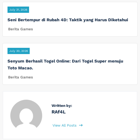
July 31, 2026
Seni Bertempur di Rubah 4D: Taktik yang Harus Diketahui
Berita Games
July 30, 2026
Senyum Berhasil Togel Online: Dari Togel Super menuju
Toto Macao.
Berita Games
Written by:
RAf4L
View All Posts