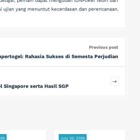
belajar, pemain dapat mengubah IDNPoker lebih dari
i ujian yang menuntut kecerdasan dan perencanaan.
Previous post
upertogel: Rahasia Sukses di Semesta Perjudian
 Singapore serta Hasil SGP
026
July 30, 2026