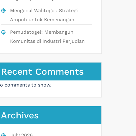
Mengenal Walitogel: Strategi
Ampuh untuk Kemenangan
Pemudatogel: Membangun
Komunitas di Industri Perjudian
Recent Comments
o comments to show.
Archives
July 2026