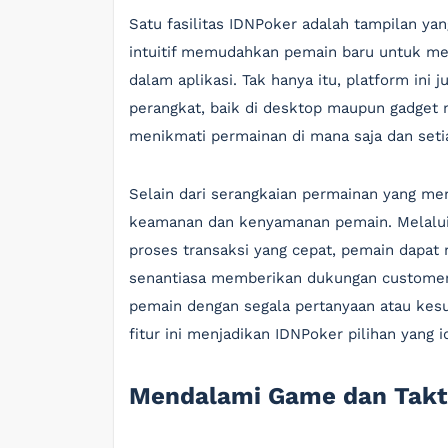
Satu fasilitas IDNPoker adalah tampilan y
intuitif memudahkan pemain baru untuk me
dalam aplikasi. Tak hanya itu, platform ini
perangkat, baik di desktop maupun gadget
menikmati permainan di mana saja dan seti
Selain dari serangkaian permainan yang me
keamanan dan kenyamanan pemain. Melalui
proses transaksi yang cepat, pemain dapat 
senantiasa memberikan dukungan customer
pemain dengan segala pertanyaan atau kesu
fitur ini menjadikan IDNPoker pilihan yang 
Mendalami Game dan Takt