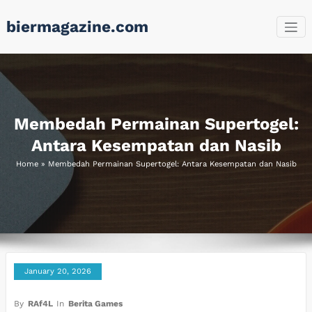
Skip
biermagazine.com
to
content
Membedah Permainan Supertogel:
Antara Kesempatan dan Nasib
Home
»
Membedah Permainan Supertogel: Antara Kesempatan dan Nasib
January 20, 2026
By
RAf4L
In
Berita Games