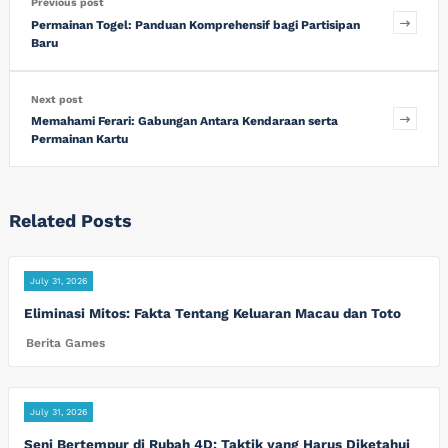
Previous post
Permainan Togel: Panduan Komprehensif bagi Partisipan
Baru
Next post
Memahami Ferari: Gabungan Antara Kendaraan serta
Permainan Kartu
Related Posts
July 31, 2026
Eliminasi Mitos: Fakta Tentang Keluaran Macau dan Toto
Berita Games
July 31, 2026
Seni Bertempur di Rubah 4D: Taktik yang Harus Diketahui