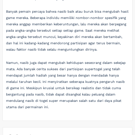
Banyak pemain percaya bahwa nasib baik atau buruk bisa mengubah hasil
game mereka. Beberapa individu memiliki nombor-nombor spesifik yang
mereka anggap memberikan keberuntungan, lalu mereka akan berpegang
pada angka-angka tersebut setiap setiap game. Saat mereka melihat
angka-angka tersebut muncul, keyakinan diri mereka akan bertambah,
dan hal ini kadang-kadang mendorong partisipan agar terus bermain,
walau faktor nasib tidak selalu menguntungkan dirinya.
Namun, nasib juga dapat mengubah kehidupan seseorang dalam sekejap
mata. Ada banyak cerita sukses dari partisipan supertogel yang telah
mendapat jumlah hadiah yang besar hanya dengan mendadak hanya
melalui taruhan kecil. Ini menyiratkan seberapa kuatnya pengaruh nasib
di game ini. Meskipun krusial untuk bersikap realistis dan tidak cuma
bergantung pada nasib, tidak dapat disangkal kalau peluang dalam
mendulang nasib di togel super merupakan salah satu dari daya pikat
utama dari permainan ini.