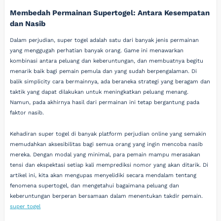
Membedah Permainan Supertogel: Antara Kesempatan
dan Nasib
Dalam perjudian, super togel adalah satu dari banyak jenis permainan
yang menggugah perhatian banyak orang. Game ini menawarkan
kombinasi antara peluang dan keberuntungan, dan membuatnya begitu
menarik baik bagi pemain pemula dan yang sudah berpengalaman. Di
balik simplicity cara bermainnya, ada beraneka strategi yang beragam dan
taktik yang dapat dilakukan untuk meningkatkan peluang menang.
Namun, pada akhirnya hasil dari permainan ini tetap bergantung pada
faktor nasib.
Kehadiran super togel di banyak platform perjudian online yang semakin
memudahkan aksesibilitas bagi semua orang yang ingin mencoba nasib
mereka. Dengan modal yang minimal, para pemain mampu merasakan
tensi dan ekspektasi setiap kali memprediksi nomor yang akan ditarik. Di
artikel ini, kita akan mengupas menyelidiki secara mendalam tentang
fenomena supertogel, dan mengetahui bagaimana peluang dan
keberuntungan berperan bersamaan dalam menentukan takdir pemain.
super togel