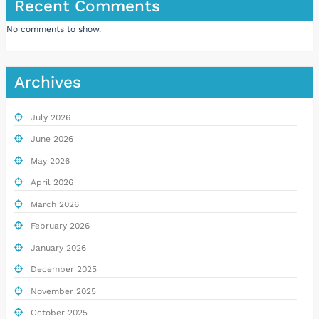
Recent Comments
No comments to show.
Archives
July 2026
June 2026
May 2026
April 2026
March 2026
February 2026
January 2026
December 2025
November 2025
October 2025