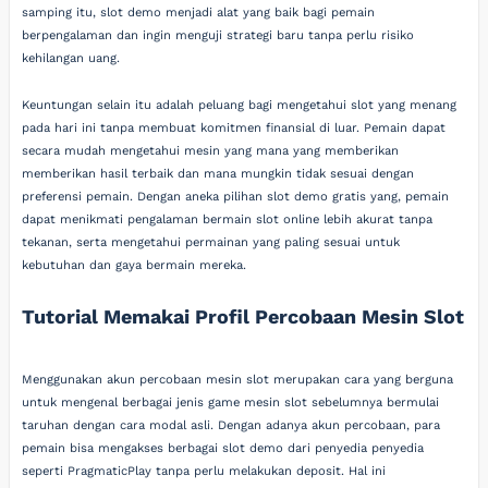
samping itu, slot demo menjadi alat yang baik bagi pemain
berpengalaman dan ingin menguji strategi baru tanpa perlu risiko
kehilangan uang.
Keuntungan selain itu adalah peluang bagi mengetahui slot yang menang
pada hari ini tanpa membuat komitmen finansial di luar. Pemain dapat
secara mudah mengetahui mesin yang mana yang memberikan
memberikan hasil terbaik dan mana mungkin tidak sesuai dengan
preferensi pemain. Dengan aneka pilihan slot demo gratis yang, pemain
dapat menikmati pengalaman bermain slot online lebih akurat tanpa
tekanan, serta mengetahui permainan yang paling sesuai untuk
kebutuhan dan gaya bermain mereka.
Tutorial Memakai Profil Percobaan Mesin Slot
Menggunakan akun percobaan mesin slot merupakan cara yang berguna
untuk mengenal berbagai jenis game mesin slot sebelumnya bermulai
taruhan dengan cara modal asli. Dengan adanya akun percobaan, para
pemain bisa mengakses berbagai slot demo dari penyedia penyedia
seperti PragmaticPlay tanpa perlu melakukan deposit. Hal ini