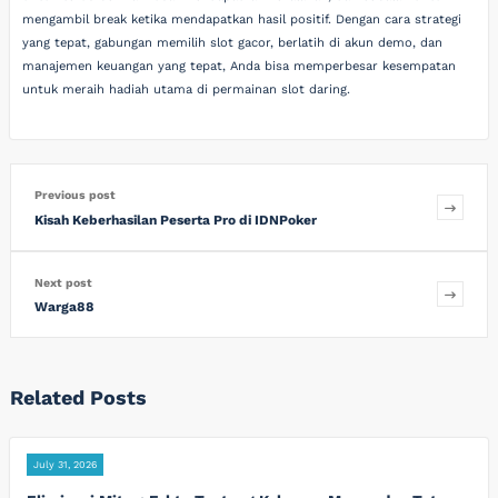
mengambil break ketika mendapatkan hasil positif. Dengan cara strategi
yang tepat, gabungan memilih slot gacor, berlatih di akun demo, dan
manajemen keuangan yang tepat, Anda bisa memperbesar kesempatan
untuk meraih hadiah utama di permainan slot daring.
Previous post
Kisah Keberhasilan Peserta Pro di IDNPoker
Next post
Warga88
Related Posts
July 31, 2026