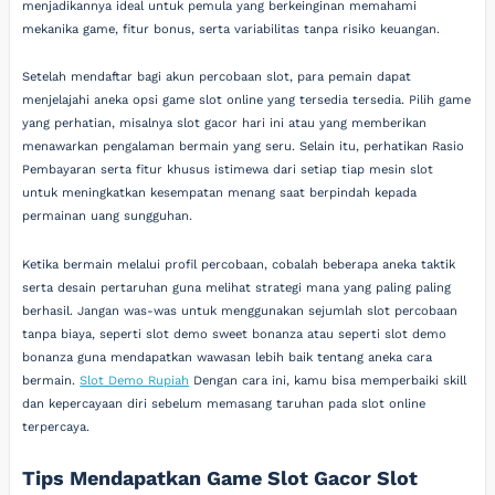
menjadikannya ideal untuk pemula yang berkeinginan memahami
mekanika game, fitur bonus, serta variabilitas tanpa risiko keuangan.
Setelah mendaftar bagi akun percobaan slot, para pemain dapat
menjelajahi aneka opsi game slot online yang tersedia tersedia. Pilih game
yang perhatian, misalnya slot gacor hari ini atau yang memberikan
menawarkan pengalaman bermain yang seru. Selain itu, perhatikan Rasio
Pembayaran serta fitur khusus istimewa dari setiap tiap mesin slot
untuk meningkatkan kesempatan menang saat berpindah kepada
permainan uang sungguhan.
Ketika bermain melalui profil percobaan, cobalah beberapa aneka taktik
serta desain pertaruhan guna melihat strategi mana yang paling paling
berhasil. Jangan was-was untuk menggunakan sejumlah slot percobaan
tanpa biaya, seperti slot demo sweet bonanza atau seperti slot demo
bonanza guna mendapatkan wawasan lebih baik tentang aneka cara
bermain.
Slot Demo Rupiah
Dengan cara ini, kamu bisa memperbaiki skill
dan kepercayaan diri sebelum memasang taruhan pada slot online
terpercaya.
Tips Mendapatkan Game Slot Gacor Slot