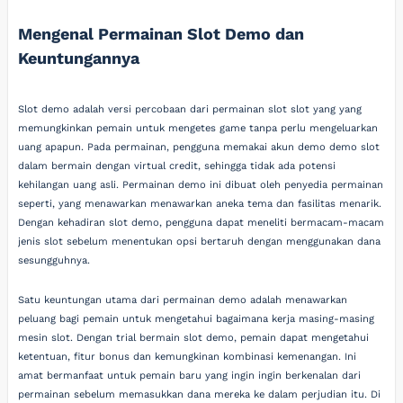
Mengenal Permainan Slot Demo dan
Keuntungannya
Slot demo adalah versi percobaan dari permainan slot slot yang yang
memungkinkan pemain untuk mengetes game tanpa perlu mengeluarkan
uang apapun. Pada permainan, pengguna memakai akun demo demo slot
dalam bermain dengan virtual credit, sehingga tidak ada potensi
kehilangan uang asli. Permainan demo ini dibuat oleh penyedia permainan
seperti, yang menawarkan menawarkan aneka tema dan fasilitas menarik.
Dengan kehadiran slot demo, pengguna dapat meneliti bermacam-macam
jenis slot sebelum menentukan opsi bertaruh dengan menggunakan dana
sesungguhnya.
Satu keuntungan utama dari permainan demo adalah menawarkan
peluang bagi pemain untuk mengetahui bagaimana kerja masing-masing
mesin slot. Dengan trial bermain slot demo, pemain dapat mengetahui
ketentuan, fitur bonus dan kemungkinan kombinasi kemenangan. Ini
amat bermanfaat untuk pemain baru yang ingin ingin berkenalan dari
permainan sebelum memasukkan dana mereka ke dalam perjudian itu. Di