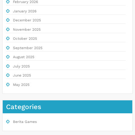
February 2026
January 2026
December 2025
November 2025
October 2025
September 2025
August 2025
July 2025
June 2025
May 2025
Categories
Berita Games