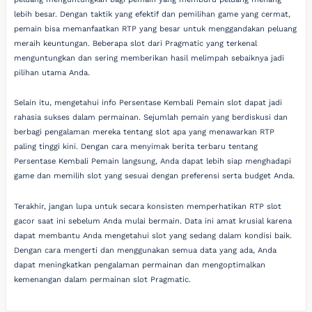
lebih besar. Dengan taktik yang efektif dan pemilihan game yang cermat,
pemain bisa memanfaatkan RTP yang besar untuk menggandakan peluang
meraih keuntungan. Beberapa slot dari Pragmatic yang terkenal
menguntungkan dan sering memberikan hasil melimpah sebaiknya jadi
pilihan utama Anda.
Selain itu, mengetahui info Persentase Kembali Pemain slot dapat jadi
rahasia sukses dalam permainan. Sejumlah pemain yang berdiskusi dan
berbagi pengalaman mereka tentang slot apa yang menawarkan RTP
paling tinggi kini. Dengan cara menyimak berita terbaru tentang
Persentase Kembali Pemain langsung, Anda dapat lebih siap menghadapi
game dan memilih slot yang sesuai dengan preferensi serta budget Anda.
Terakhir, jangan lupa untuk secara konsisten memperhatikan RTP slot
gacor saat ini sebelum Anda mulai bermain. Data ini amat krusial karena
dapat membantu Anda mengetahui slot yang sedang dalam kondisi baik.
Dengan cara mengerti dan menggunakan semua data yang ada, Anda
dapat meningkatkan pengalaman permainan dan mengoptimalkan
kemenangan dalam permainan slot Pragmatic.