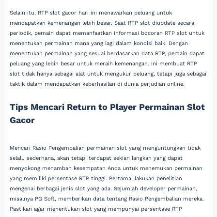
Selain itu, RTP slot gacor hari ini menawarkan peluang untuk
mendapatkan kemenangan lebih besar. Saat RTP slot diupdate secara
periodik, pemain dapat memanfaatkan informasi bocoran RTP slot untuk
menentukan permainan mana yang lagi dalam kondisi baik. Dengan
menentukan permainan yang sesuai berdasarkan data RTP, pemain dapat
peluang yang lebih besar untuk meraih kemenangan. Ini membuat RTP
slot tidak hanya sebagai alat untuk mengukur peluang, tetapi juga sebagai
taktik dalam mendapatkan keberhasilan di dunia perjudian online.
Tips Mencari Return to Player Permainan Slot
Gacor
Mencari Rasio Pengembalian permainan slot yang menguntungkan tidak
selalu sederhana, akan tetapi terdapat sekian langkah yang dapat
menyokong menambah kesempatan Anda untuk menemukan permainan
yang memiliki persentase RTP tinggi. Pertama, lakukan penelitian
mengenai berbagai jenis slot yang ada. Sejumlah developer permainan,
misalnya PG Soft, memberikan data tentang Rasio Pengembalian mereka.
Pastikan agar menentukan slot yang mempunyai persentase RTP