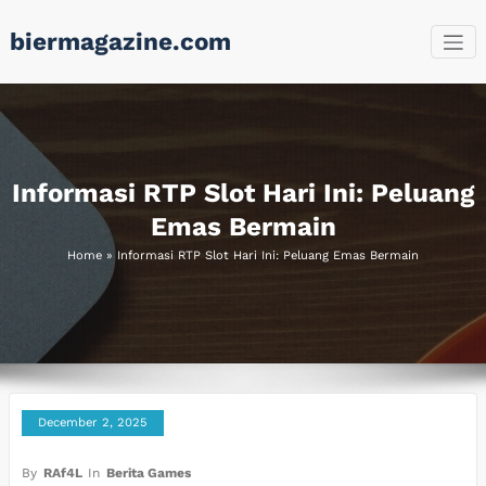
Skip
biermagazine.com
to
content
Informasi RTP Slot Hari Ini: Peluang
Emas Bermain
Home
»
Informasi RTP Slot Hari Ini: Peluang Emas Bermain
December 2, 2025
By
RAf4L
In
Berita Games