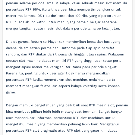
pemain selama periode lama. Misalnya, kalau sebuah mesin slot memiliki
persentase RTP 95%, itu artinya user bisa mempertimbangkan untuk
menerima kembali 95 ribu dari total tiap 100 ribu yang dipertaruhkan.
RTP ini adalah indikator untuk menunjang pemain belajar seberapa
menguntungkan suatu mesin slot dalam periode lama berkelanjutan.
Di slot games, Return to Player tak memberikan kepastian hasil yang
dicapai dalam setiap permainan. Outcome pada tiap spin bersifat
random, dan RTP diukur dari thousands hingga jutaan spins. Walaupun
sebuah slot machine dapat memiliki RTP yang tinggi, user tetap perlu
mengantisipasi menerima kerugian, terutama pada periode singkat.
Karena itu, penting untuk user agar tidak hanya mengandalkan
persentase RTP ketika menentukan slot machine, melainkan serta
mempertimbangkan faktor lain seperti halnya volatility serta konsep
game.
Dengan memiliki pengetahuan yang baik baik soal RTP mesin slot, pemain
bisa membuat pilihan lebih lebih matang saat bermain. Sangat banyak
user mencari-cari informasi persentase RTP slot machines untuk
mengetahui mesin yang memberikan peluang lebih baik. Mengetahui
persentase RTP slot pragmatis atau RTP slot yang gacor kini dapat