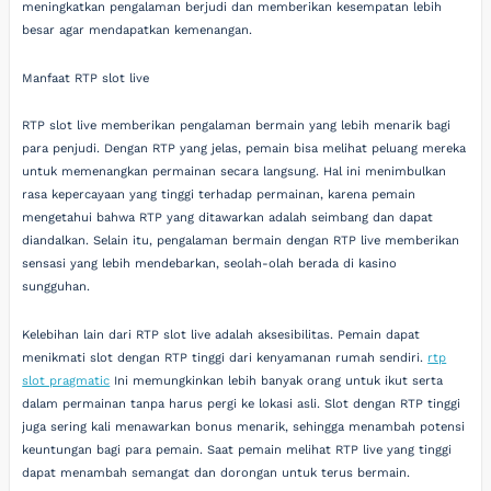
meningkatkan pengalaman berjudi dan memberikan kesempatan lebih
besar agar mendapatkan kemenangan.
Manfaat RTP slot live
RTP slot live memberikan pengalaman bermain yang lebih menarik bagi
para penjudi. Dengan RTP yang jelas, pemain bisa melihat peluang mereka
untuk memenangkan permainan secara langsung. Hal ini menimbulkan
rasa kepercayaan yang tinggi terhadap permainan, karena pemain
mengetahui bahwa RTP yang ditawarkan adalah seimbang dan dapat
diandalkan. Selain itu, pengalaman bermain dengan RTP live memberikan
sensasi yang lebih mendebarkan, seolah-olah berada di kasino
sungguhan.
Kelebihan lain dari RTP slot live adalah aksesibilitas. Pemain dapat
menikmati slot dengan RTP tinggi dari kenyamanan rumah sendiri.
rtp
slot pragmatic
Ini memungkinkan lebih banyak orang untuk ikut serta
dalam permainan tanpa harus pergi ke lokasi asli. Slot dengan RTP tinggi
juga sering kali menawarkan bonus menarik, sehingga menambah potensi
keuntungan bagi para pemain. Saat pemain melihat RTP live yang tinggi
dapat menambah semangat dan dorongan untuk terus bermain.