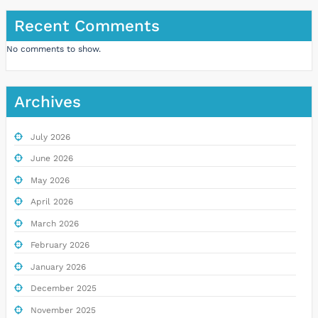
Recent Comments
No comments to show.
Archives
July 2026
June 2026
May 2026
April 2026
March 2026
February 2026
January 2026
December 2025
November 2025