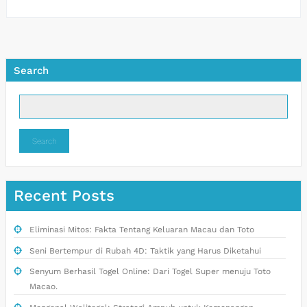
Search
Search
Recent Posts
Eliminasi Mitos: Fakta Tentang Keluaran Macau dan Toto
Seni Bertempur di Rubah 4D: Taktik yang Harus Diketahui
Senyum Berhasil Togel Online: Dari Togel Super menuju Toto
Macao.