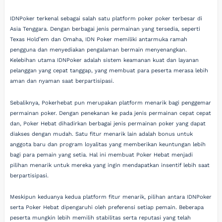
IDNPoker terkenal sebagai salah satu platform poker poker terbesar di
Asia Tenggara. Dengan berbagai jenis permainan yang tersedia, seperti
Texas Hold’em dan Omaha, IDN Poker memiliki antarmuka ramah
pengguna dan menyediakan pengalaman bermain menyenangkan.
Kelebihan utama IDNPoker adalah sistem keamanan kuat dan layanan
pelanggan yang cepat tanggap, yang membuat para peserta merasa lebih
aman dan nyaman saat berpartisipasi.
Sebaliknya, Pokerhebat pun merupakan platform menarik bagi penggemar
permainan poker. Dengan penekanan ke pada jenis permainan cepat cepat
dan, Poker Hebat dihadirkan berbagai jenis permainan poker yang dapat
diakses dengan mudah. Satu fitur menarik lain adalah bonus untuk
anggota baru dan program loyalitas yang memberikan keuntungan lebih
bagi para pemain yang setia. Hal ini membuat Poker Hebat menjadi
pilihan menarik untuk mereka yang ingin mendapatkan insentif lebih saat
berpartisipasi.
Meskipun keduanya kedua platform fitur menarik, pilihan antara IDNPoker
serta Poker Hebat dipengaruhi oleh preferensi setiap pemain. Beberapa
peserta mungkin lebih memilih stabilitas serta reputasi yang telah