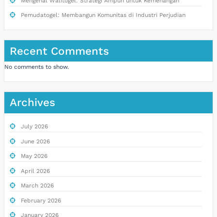
Mengenal Walitogel: Strategi Ampuh untuk Kemenangan
Pemudatogel: Membangun Komunitas di Industri Perjudian
Recent Comments
No comments to show.
Archives
July 2026
June 2026
May 2026
April 2026
March 2026
February 2026
January 2026