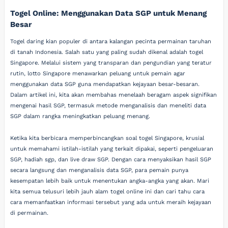
Togel Online: Menggunakan Data SGP untuk Menang
Besar
Togel daring kian populer di antara kalangan pecinta permainan taruhan
di tanah Indonesia. Salah satu yang paling sudah dikenal adalah togel
Singapore. Melalui sistem yang transparan dan pengundian yang teratur
rutin, lotto Singapore menawarkan peluang untuk pemain agar
menggunakan data SGP guna mendapatkan kejayaan besar-besaran.
Dalam artikel ini, kita akan membahas menelaah beragam aspek signifikan
mengenai hasil SGP, termasuk metode menganalisis dan meneliti data
SGP dalam rangka meningkatkan peluang menang.
Ketika kita berbicara memperbincangkan soal togel Singapore, krusial
untuk memahami istilah-istilah yang terkait dipakai, seperti pengeluaran
SGP, hadiah sgp, dan live draw SGP. Dengan cara menyaksikan hasil SGP
secara langsung dan menganalisis data SGP, para pemain punya
kesempatan lebih baik untuk menentukan angka-angka yang akan. Mari
kita semua telusuri lebih jauh alam togel online ini dan cari tahu cara
cara memanfaatkan informasi tersebut yang ada untuk meraih kejayaan
di permainan.