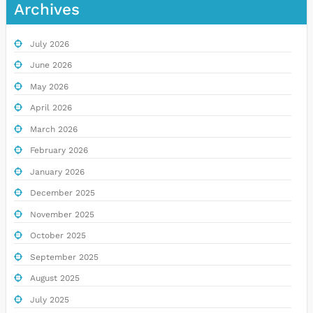
Archives
July 2026
June 2026
May 2026
April 2026
March 2026
February 2026
January 2026
December 2025
November 2025
October 2025
September 2025
August 2025
July 2025