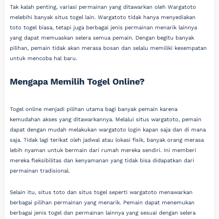
Tak kalah penting, variasi permainan yang ditawarkan oleh Wargatoto
melebihi banyak situs togel lain. Wargatoto tidak hanya menyediakan
toto togel biasa, tetapi juga berbagai jenis permainan menarik lainnya
yang dapat memuaskan selera semua pemain. Dengan begitu banyak
pilihan, pemain tidak akan merasa bosan dan selalu memiliki kesempatan
untuk mencoba hal baru.
Mengapa Memilih Togel Online?
Togel online menjadi pilihan utama bagi banyak pemain karena
kemudahan akses yang ditawarkannya. Melalui situs wargatoto, pemain
dapat dengan mudah melakukan wargatoto login kapan saja dan di mana
saja. Tidak lagi terikat oleh jadwal atau lokasi fisik, banyak orang merasa
lebih nyaman untuk bermain dari rumah mereka sendiri. Ini memberi
mereka fleksibilitas dan kenyamanan yang tidak bisa didapatkan dari
permainan tradisional.
Selain itu, situs toto dan situs togel seperti wargatoto menawarkan
berbagai pilihan permainan yang menarik. Pemain dapat menemukan
berbagai jenis togel dan permainan lainnya yang sesuai dengan selera