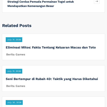
Strategi Cerdas Pemuda Permainan Togel untuk
Mendapatkan Kemenangan Besar
Related Posts
July 31, 2026
Eliminasi Mitos: Fakta Tentang Keluaran Macau dan Toto
Berita Games
July 31, 2026
Seni Bertempur di Rubah 4D: Taktik yang Harus Diketahui
Berita Games
July 30, 2026