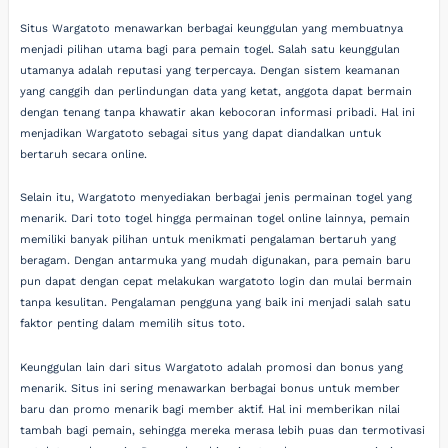
Situs Wargatoto menawarkan berbagai keunggulan yang membuatnya
menjadi pilihan utama bagi para pemain togel. Salah satu keunggulan
utamanya adalah reputasi yang terpercaya. Dengan sistem keamanan
yang canggih dan perlindungan data yang ketat, anggota dapat bermain
dengan tenang tanpa khawatir akan kebocoran informasi pribadi. Hal ini
menjadikan Wargatoto sebagai situs yang dapat diandalkan untuk
bertaruh secara online.
Selain itu, Wargatoto menyediakan berbagai jenis permainan togel yang
menarik. Dari toto togel hingga permainan togel online lainnya, pemain
memiliki banyak pilihan untuk menikmati pengalaman bertaruh yang
beragam. Dengan antarmuka yang mudah digunakan, para pemain baru
pun dapat dengan cepat melakukan wargatoto login dan mulai bermain
tanpa kesulitan. Pengalaman pengguna yang baik ini menjadi salah satu
faktor penting dalam memilih situs toto.
Keunggulan lain dari situs Wargatoto adalah promosi dan bonus yang
menarik. Situs ini sering menawarkan berbagai bonus untuk member
baru dan promo menarik bagi member aktif. Hal ini memberikan nilai
tambah bagi pemain, sehingga mereka merasa lebih puas dan termotivasi