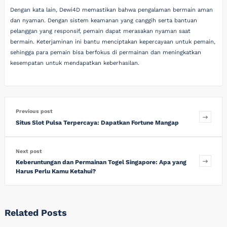
Dengan kata lain, Dewi4D memastikan bahwa pengalaman bermain aman
dan nyaman. Dengan sistem keamanan yang canggih serta bantuan
pelanggan yang responsif, pemain dapat merasakan nyaman saat
bermain. Keterjaminan ini bantu menciptakan kepercayaan untuk pemain,
sehingga para pemain bisa berfokus di permainan dan meningkatkan
kesempatan untuk mendapatkan keberhasilan.
Previous post
Situs Slot Pulsa Terpercaya: Dapatkan Fortune Mangap
Next post
Keberuntungan dan Permainan Togel Singapore: Apa yang
Harus Perlu Kamu Ketahui?
Related Posts