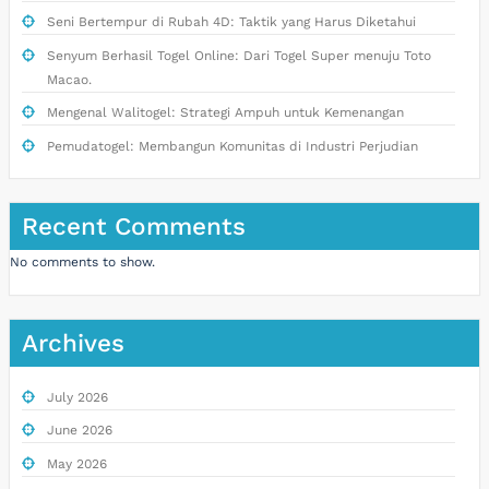
Seni Bertempur di Rubah 4D: Taktik yang Harus Diketahui
Senyum Berhasil Togel Online: Dari Togel Super menuju Toto
Macao.
Mengenal Walitogel: Strategi Ampuh untuk Kemenangan
Pemudatogel: Membangun Komunitas di Industri Perjudian
Recent Comments
No comments to show.
Archives
July 2026
June 2026
May 2026