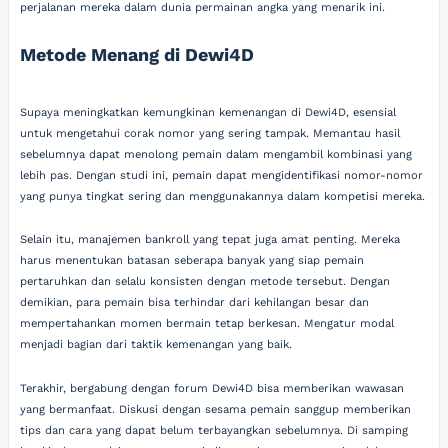
perjalanan mereka dalam dunia permainan angka yang menarik ini.
Metode Menang di Dewi4D
Supaya meningkatkan kemungkinan kemenangan di Dewi4D, esensial
untuk mengetahui corak nomor yang sering tampak. Memantau hasil
sebelumnya dapat menolong pemain dalam mengambil kombinasi yang
lebih pas. Dengan studi ini, pemain dapat mengidentifikasi nomor-nomor
yang punya tingkat sering dan menggunakannya dalam kompetisi mereka.
Selain itu, manajemen bankroll yang tepat juga amat penting. Mereka
harus menentukan batasan seberapa banyak yang siap pemain
pertaruhkan dan selalu konsisten dengan metode tersebut. Dengan
demikian, para pemain bisa terhindar dari kehilangan besar dan
mempertahankan momen bermain tetap berkesan. Mengatur modal
menjadi bagian dari taktik kemenangan yang baik.
Terakhir, bergabung dengan forum Dewi4D bisa memberikan wawasan
yang bermanfaat. Diskusi dengan sesama pemain sanggup memberikan
tips dan cara yang dapat belum terbayangkan sebelumnya. Di samping