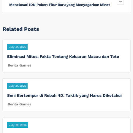
Menelusuri IDN Poker: Fitur Baru yang Menyegarkan Minat
Related Posts
July 31, 2026
Eliminasi Mitos: Fakta Tentang Keluaran Macau dan Toto
Berita Games
July 31, 2026
Seni Bertempur di Rubah 4D: Taktik yang Harus Diketahui
Berita Games
July 30, 2026