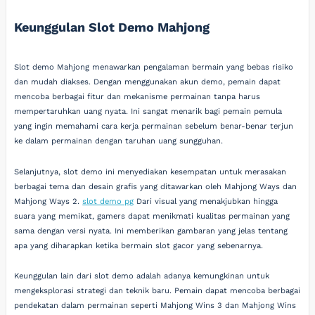
Keunggulan Slot Demo Mahjong
Slot demo Mahjong menawarkan pengalaman bermain yang bebas risiko
dan mudah diakses. Dengan menggunakan akun demo, pemain dapat
mencoba berbagai fitur dan mekanisme permainan tanpa harus
mempertaruhkan uang nyata. Ini sangat menarik bagi pemain pemula
yang ingin memahami cara kerja permainan sebelum benar-benar terjun
ke dalam permainan dengan taruhan uang sungguhan.
Selanjutnya, slot demo ini menyediakan kesempatan untuk merasakan
berbagai tema dan desain grafis yang ditawarkan oleh Mahjong Ways dan
Mahjong Ways 2.
slot demo pg
Dari visual yang menakjubkan hingga
suara yang memikat, gamers dapat menikmati kualitas permainan yang
sama dengan versi nyata. Ini memberikan gambaran yang jelas tentang
apa yang diharapkan ketika bermain slot gacor yang sebenarnya.
Keunggulan lain dari slot demo adalah adanya kemungkinan untuk
mengeksplorasi strategi dan teknik baru. Pemain dapat mencoba berbagai
pendekatan dalam permainan seperti Mahjong Wins 3 dan Mahjong Wins