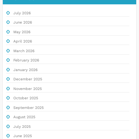
July 2026
June 2026
May 2026
April 2026
March 2026
February 2026
January 2026
December 2025
November 2025
October 2025
September 2025
August 2025
July 2025
June 2025