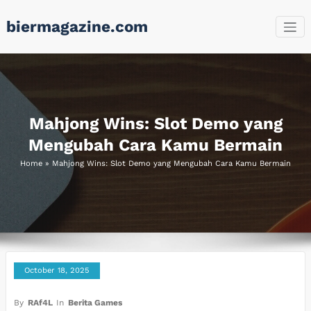
Skip
biermagazine.com
to
content
Mahjong Wins: Slot Demo yang
Mengubah Cara Kamu Bermain
Home
»
Mahjong Wins: Slot Demo yang Mengubah Cara Kamu Bermain
October 18, 2025
By
RAf4L
In
Berita Games