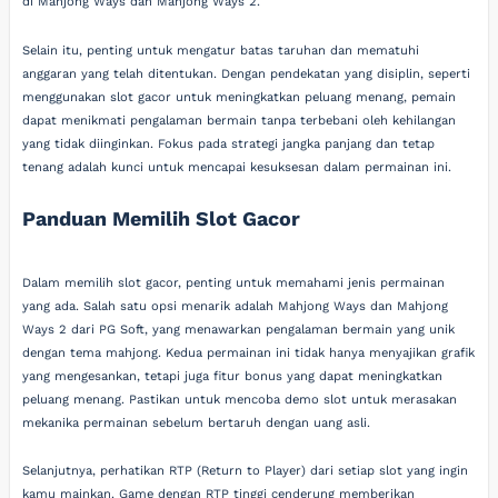
di Mahjong Ways dan Mahjong Ways 2.
Selain itu, penting untuk mengatur batas taruhan dan mematuhi
anggaran yang telah ditentukan. Dengan pendekatan yang disiplin, seperti
menggunakan slot gacor untuk meningkatkan peluang menang, pemain
dapat menikmati pengalaman bermain tanpa terbebani oleh kehilangan
yang tidak diinginkan. Fokus pada strategi jangka panjang dan tetap
tenang adalah kunci untuk mencapai kesuksesan dalam permainan ini.
Panduan Memilih Slot Gacor
Dalam memilih slot gacor, penting untuk memahami jenis permainan
yang ada. Salah satu opsi menarik adalah Mahjong Ways dan Mahjong
Ways 2 dari PG Soft, yang menawarkan pengalaman bermain yang unik
dengan tema mahjong. Kedua permainan ini tidak hanya menyajikan grafik
yang mengesankan, tetapi juga fitur bonus yang dapat meningkatkan
peluang menang. Pastikan untuk mencoba demo slot untuk merasakan
mekanika permainan sebelum bertaruh dengan uang asli.
Selanjutnya, perhatikan RTP (Return to Player) dari setiap slot yang ingin
kamu mainkan. Game dengan RTP tinggi cenderung memberikan