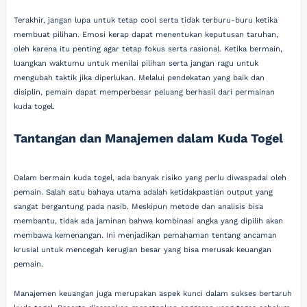
Terakhir, jangan lupa untuk tetap cool serta tidak terburu-buru ketika
membuat pilihan. Emosi kerap dapat menentukan keputusan taruhan,
oleh karena itu penting agar tetap fokus serta rasional. Ketika bermain,
luangkan waktumu untuk menilai pilihan serta jangan ragu untuk
mengubah taktik jika diperlukan. Melalui pendekatan yang baik dan
disiplin, pemain dapat memperbesar peluang berhasil dari permainan
kuda togel.
Tantangan dan Manajemen dalam Kuda Togel
Dalam bermain kuda togel, ada banyak risiko yang perlu diwaspadai oleh
pemain. Salah satu bahaya utama adalah ketidakpastian output yang
sangat bergantung pada nasib. Meskipun metode dan analisis bisa
membantu, tidak ada jaminan bahwa kombinasi angka yang dipilih akan
membawa kemenangan. Ini menjadikan pemahaman tentang ancaman
krusial untuk mencegah kerugian besar yang bisa merusak keuangan
pemain.
Manajemen keuangan juga merupakan aspek kunci dalam sukses bertaruh