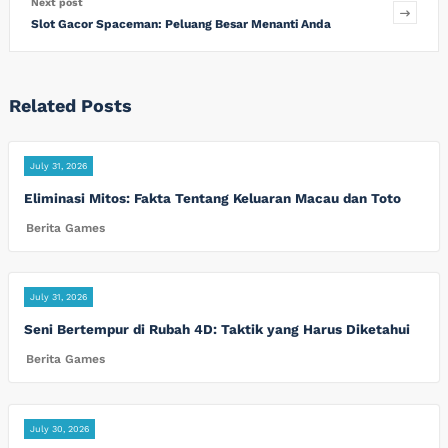
Next post
Slot Gacor Spaceman: Peluang Besar Menanti Anda
Related Posts
July 31, 2026
Eliminasi Mitos: Fakta Tentang Keluaran Macau dan Toto
Berita Games
July 31, 2026
Seni Bertempur di Rubah 4D: Taktik yang Harus Diketahui
Berita Games
July 30, 2026