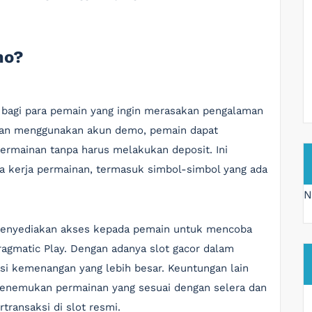
mo?
 bagi para pemain yang ingin merasakan pengalaman
ngan menggunakan akun demo, pemain dapat
permainan tanpa harus melakukan deposit. Ini
kerja permainan, termasuk simbol-simbol yang ada
N
e menyediakan akses kepada pemain untuk mencoba
Pragmatic Play. Dengan adanya slot gacor dalam
asi kemenangan yang lebih besar. Keuntungan lain
menemukan permainan yang sesuai dengan selera dan
ransaksi di slot resmi.