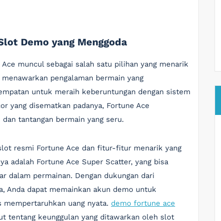
 Slot Demo yang Menggoda
 Ace muncul sebagai salah satu pilihan yang menarik
nya menawarkan pengalaman bermain yang
sempatan untuk meraih keberuntungan dengan sistem
cor yang disematkan padanya, Fortune Ace
dan tantangan bermain yang seru.
ot resmi Fortune Ace dan fitur-fitur menarik yang
ya adalah Fortune Ace Super Scatter, yang bisa
ar dalam permainan. Dengan dukungan dari
ma, Anda dapat memainkan akun demo untuk
us mempertaruhkan uang nyata.
demo fortune ace
jut tentang keunggulan yang ditawarkan oleh slot