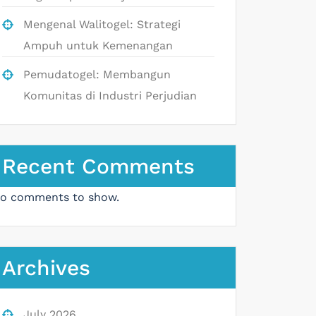
Mengenal Walitogel: Strategi
Ampuh untuk Kemenangan
Pemudatogel: Membangun
Komunitas di Industri Perjudian
Recent Comments
o comments to show.
Archives
July 2026