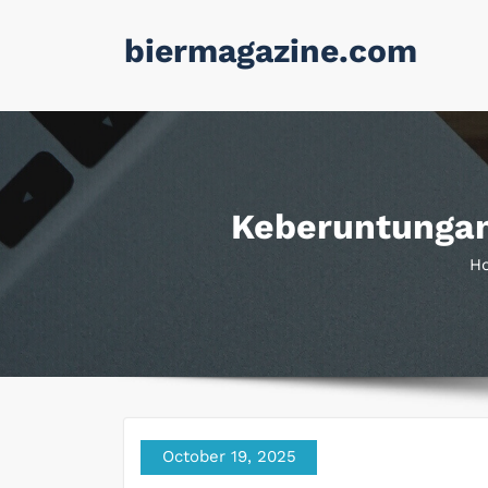
Skip
biermagazine.com
to
content
Keberuntungan
H
October 19, 2025