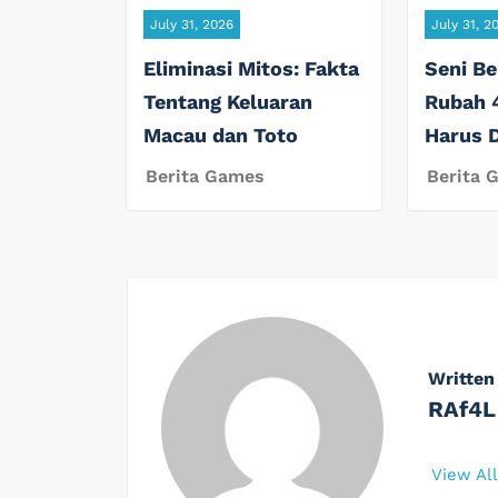
July 31, 2026
July 31, 2
Eliminasi Mitos: Fakta
Seni Be
Tentang Keluaran
Rubah 4
Macau dan Toto
Harus 
Berita Games
Berita 
Written
RAf4L
View Al