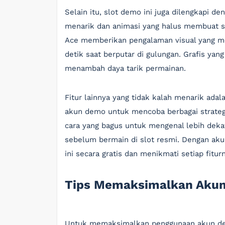
Selain itu, slot demo ini juga dilengkapi 
menarik dan animasi yang halus membuat se
Ace memberikan pengalaman visual yang me
detik saat berputar di gulungan. Grafis ya
menambah daya tarik permainan.
Fitur lainnya yang tidak kalah menarik ad
akun demo untuk mencoba berbagai strategi 
cara yang bagus untuk mengenal lebih dek
sebelum bermain di slot resmi. Dengan ak
ini secara gratis dan menikmati setiap fitur
Tips Memaksimalkan Aku
Untuk memaksimalkan penggunaan akun de