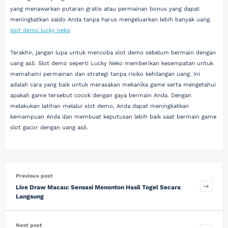
yang menawarkan putaran gratis atau permainan bonus yang dapat
meningkatkan saldo Anda tanpa harus mengeluarkan lebih banyak uang.
slot demo lucky neko
Terakhir, jangan lupa untuk mencoba slot demo sebelum bermain dengan
uang asli. Slot demo seperti Lucky Neko memberikan kesempatan untuk
memahami permainan dan strategi tanpa risiko kehilangan uang. Ini
adalah cara yang baik untuk merasakan mekanika game serta mengetahui
apakah game tersebut cocok dengan gaya bermain Anda. Dengan
melakukan latihan melalui slot demo, Anda dapat meningkatkan
kemampuan Anda dan membuat keputusan lebih baik saat bermain game
slot gacor dengan uang asli.
Previous post
Live Draw Macau: Sensasi Menonton Hasil Togel Secara
Langsung
Next post