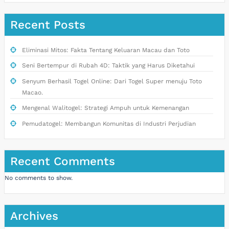
Recent Posts
Eliminasi Mitos: Fakta Tentang Keluaran Macau dan Toto
Seni Bertempur di Rubah 4D: Taktik yang Harus Diketahui
Senyum Berhasil Togel Online: Dari Togel Super menuju Toto
Macao.
Mengenal Walitogel: Strategi Ampuh untuk Kemenangan
Pemudatogel: Membangun Komunitas di Industri Perjudian
Recent Comments
No comments to show.
Archives