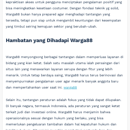
kepraktisan akses untuk pengguna menciptakan pengalaman positif yang
bisa meningkatkan kesetiaan costumer. Dengan fondasi teknik yg solid,
Warga88 bukan hanya prepared agar menghadapi tantangan yang
tersedia, tetapi pun siap untuk mengambil keuntungan dari kesempatan
yang timbul seiring kemajuan sektor yang berubah-ubah.
Hambatan yang Dihadapi Warga88
Warga88 menyongsong berbagai tantangan dalam memperluas layanan di
bidang yang kian ketat. Salah satu masalah utama ialah persaingan dari
situs lain yang menawarkan layanan serupa dengan fitur yang lebih
menarik. Untuk tetap berdaya saing, Warga88 harus terus berinovasi dan
menyempurnakan pengalaman user agar menarik banyak anggota baru
dan mempertahankan user saat ini.
warga88
Selain itu, tantangan peraturan adalah fokus yang tidak dapat dilupakan.
Di banyak negara, termasuk Indonesia, ada peraturan yang sangat ketat
terkait judi dan investasi online. Warga88 harus menjamin bahwa
operasionalnya sesuai dengan hukum yang berlaku, yang bisa
memerlukan pengeluaran tambahan dalam hal kepatuhan hukum dan