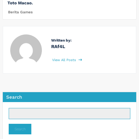
Toto Macao.
Berita Games
Written by:
RAf4L
View All Posts
Search
Search