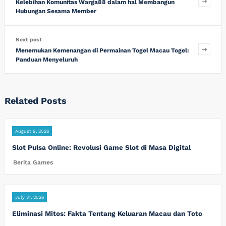
Kelebihan Komunitas Warga88 dalam hal Membangun
Hubungan Sesama Member
Next post
Menemukan Kemenangan di Permainan Togel Macau Togel:
Panduan Menyeluruh
Related Posts
August 9, 2026
Slot Pulsa Online: Revolusi Game Slot di Masa Digital
Berita Games
July 31, 2026
Eliminasi Mitos: Fakta Tentang Keluaran Macau dan Toto