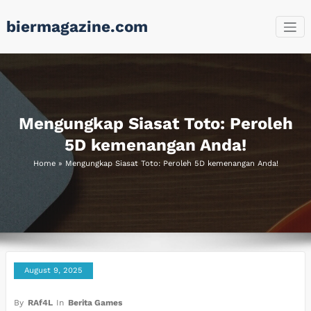
Skip
biermagazine.com
to
content
Mengungkap Siasat Toto: Peroleh
5D kemenangan Anda!
Home
»
Mengungkap Siasat Toto: Peroleh 5D kemenangan Anda!
August 9, 2025
By
RAf4L
In
Berita Games