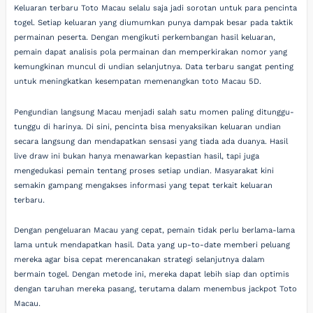
Keluaran terbaru Toto Macau selalu saja jadi sorotan untuk para pencinta
togel. Setiap keluaran yang diumumkan punya dampak besar pada taktik
permainan peserta. Dengan mengikuti perkembangan hasil keluaran,
pemain dapat analisis pola permainan dan memperkirakan nomor yang
kemungkinan muncul di undian selanjutnya. Data terbaru sangat penting
untuk meningkatkan kesempatan memenangkan toto Macau 5D.
Pengundian langsung Macau menjadi salah satu momen paling ditunggu-
tunggu di harinya. Di sini, pencinta bisa menyaksikan keluaran undian
secara langsung dan mendapatkan sensasi yang tiada ada duanya. Hasil
live draw ini bukan hanya menawarkan kepastian hasil, tapi juga
mengedukasi pemain tentang proses setiap undian. Masyarakat kini
semakin gampang mengakses informasi yang tepat terkait keluaran
terbaru.
Dengan pengeluaran Macau yang cepat, pemain tidak perlu berlama-lama
lama untuk mendapatkan hasil. Data yang up-to-date memberi peluang
mereka agar bisa cepat merencanakan strategi selanjutnya dalam
bermain togel. Dengan metode ini, mereka dapat lebih siap dan optimis
dengan taruhan mereka pasang, terutama dalam menembus jackpot Toto
Macau.