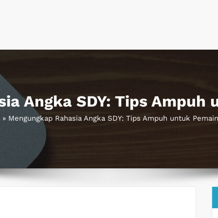
ia Angka SDY: Tips Ampuh u
»
Mengungkap Rahasia Angka SDY: Tips Ampuh untuk Pemain