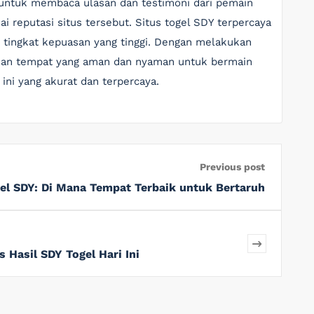
n untuk membaca ulasan dan testimoni dari pemain
i reputasi situs tersebut. Situs togel SDY terpercaya
n tingkat kepuasan yang tinggi. Dengan melakukan
ukan tempat yang aman dan nyaman untuk bermain
ini yang akurat dan terpercaya.
Previous post
el SDY: Di Mana Tempat Terbaik untuk Bertaruh
 Hasil SDY Togel Hari Ini