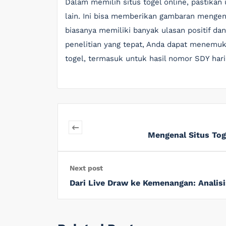
Dalam memilih situs togel online, pastika
lain. Ini bisa memberikan gambaran mengena
biasanya memiliki banyak ulasan positif da
penelitian yang tepat, Anda dapat menem
togel, termasuk untuk hasil nomor SDY hari 
Mengenal Situs Tog
Next post
Dari Live Draw ke Kemenangan: Analisis