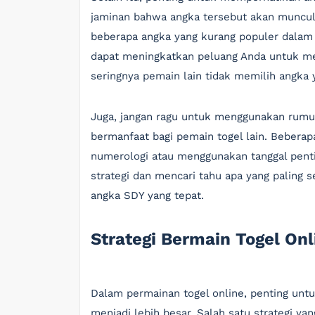
jaminan bahwa angka tersebut akan muncu
beberapa angka yang kurang populer dalam p
dapat meningkatkan peluang Anda untuk me
seringnya pemain lain tidak memilih angka
Juga, jangan ragu untuk menggunakan rumus
bermanfaat bagi pemain togel lain. Bebera
numerologi atau menggunakan tanggal pent
strategi dan mencari tahu apa yang paling 
angka SDY yang tepat.
Strategi Bermain Togel Onl
Dalam permainan togel online, penting untu
menjadi lebih besar. Salah satu strategi ya