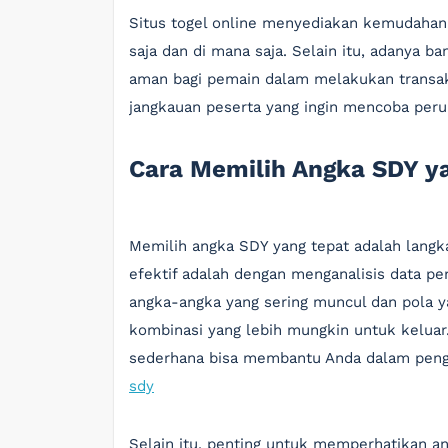
Situs togel online menyediakan kemudahan
saja dan di mana saja. Selain itu, adanya b
aman bagi pemain dalam melakukan transak
jangkauan peserta yang ingin mencoba peru
Cara Memilih Angka SDY y
Memilih angka SDY yang tepat adalah langkah
efektif adalah dengan menganalisis data 
angka-angka yang sering muncul dan pola 
kombinasi yang lebih mungkin untuk keluar
sederhana bisa membantu Anda dalam penga
sdy
Selain itu, penting untuk memperhatikan a