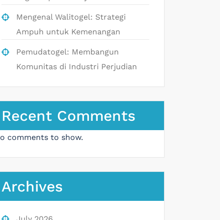
Mengenal Walitogel: Strategi
Ampuh untuk Kemenangan
Pemudatogel: Membangun
Komunitas di Industri Perjudian
Recent Comments
o comments to show.
Archives
July 2026