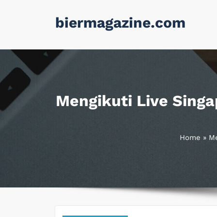
Skip
biermagazine.com
to
content
Mengikuti Live Singa
Home
»
Me