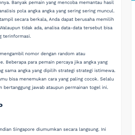
lumnya. Banyak pemain yang mencoba memantau hasil
nalisis pola angka angka yang sering sering muncul.
ampil secara berkala, Anda dapat berusaha memilih
Walaupun tidak ada, analisa data-data tersebut bisa
terinformasi.
h mengambil nomor dengan random atau
. Beberapa para pemain percaya jika angka yang
g sama angka yang dipilih strategi strategi istimewa.
mu bisa menemukan cara yang paling cocok. Selalu
an bertanggung jawab ataupun permainan togel ini.
P
undian Singapore diumumkan secara langsung. Ini