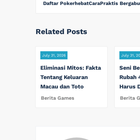
Daftar PokerhebatCaraPraktis Bergab
Related Posts
July 31, 2026
July 31, 2
Eliminasi Mitos: Fakta
Seni Be
Tentang Keluaran
Rubah 4
Macau dan Toto
Harus 
Berita Games
Berita 