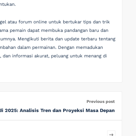
entukan.
el atau forum online untuk bertukar tips dan trik
sama pemain dapat membuka pandangan baru dan
lumnya. Mengikuti berita dan update terbaru tentang
ambahan dalam permainan. Dengan memadukan
, dan informasi akurat, peluang untuk menang di
Previous post
di 2025: Analisis Tren dan Proyeksi Masa Depan