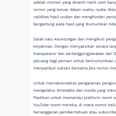
adalah momen yang dinanti-nanti oleh ban
nomor yang keluar dalam waktu nyata. Mela
validitas hasil undian dan menghindari pen
bergantung pada hasil yang diumumkan tida
Salah satu keuntungan dari mengikuti peng
keyakinan. Dengan menyaksikan secara lan
transparansi dan pertanggungjawaban dari S
peluang bagi pemain untuk berkomunikasi d
menyambut sukses bersama jika nomor mer
Untuk memaksimalkan pengalaman pengundi
mengetahui timetable dan media yang mena
Pastikan untuk memantau platform resmi se
YouTube resmi mereka, di mana nomor kelu
berlangganan pemberitahuan atau subscribe