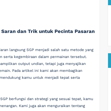
: Saran dan Trik untuk Pecinta Pasaran
siaran langsung SGP menjadi salah satu metode yang
n serta kegembiraan dalam permainan tersebut.
ampilkan output undian, tetapi juga menyajikan
ain. Pada artikel ini kami akan membagikan
 mendukung kamu untuk menjadi tepat serta
GP berfungsi dan strategi yang sesuai tepat, kamu
enangan. Kami juga akan menguraikan tentang