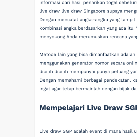
informasi dari hasil penarikan togel sebe
live draw live draw Singapore supaya menga
Dengan mencatat angka-angka yang tampil t
kombinasi angka berdasarkan yang ada itu. 
menyokong Anda merumuskan rencana yang 
Metode lain yang bisa dimanfaatkan adala
menggunakan generator nomor secara online
dipilih dipilih mempunyai punya peluang yan
Dengan memahami berbagai pendekatan, ka
ingat agar tetap bermainlah dengan bijak d
Mempelajari Live Draw SG
Live draw SGP adalah event di mana hasil 