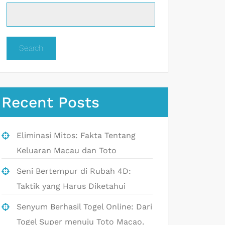
Search
Recent Posts
Eliminasi Mitos: Fakta Tentang
Keluaran Macau dan Toto
Seni Bertempur di Rubah 4D:
Taktik yang Harus Diketahui
Senyum Berhasil Togel Online: Dari
Togel Super menuju Toto Macao.