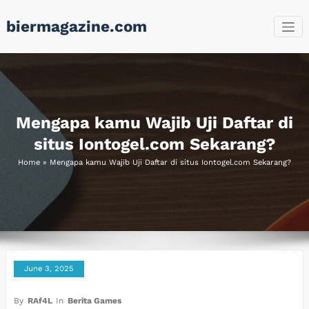
Skip
biermagazine.com
to
content
Mengapa kamu Wajib Uji Daftar di
situs Iontogel.com Sekarang?
Home
»
Mengapa kamu Wajib Uji Daftar di situs Iontogel.com Sekarang?
June 3, 2025
By
RAf4L
In
Berita Games