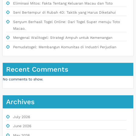
Eliminasi Mitos: Fakta Tentang Keluaran Macau dan Toto
Seni Bertempur di Rubah 4D: Taktik yang Harus Diketahui
Senyum Berhasil Togel Online: Dari Togel Super menuju Toto
Macao.
Mengenal Walitogel: Strategi Ampuh untuk Kemenangan
Pemudatogel: Membangun Komunitas di Industri Perjudian
Recent Comments
No comments to show.
Archives
July 2026
June 2026
May 2026