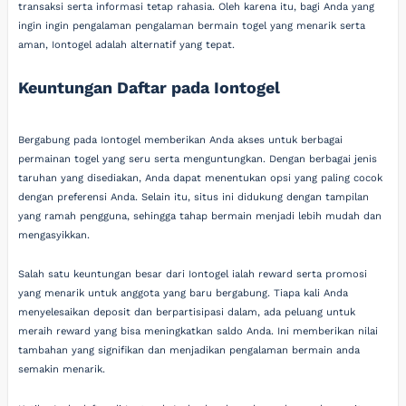
transaksi serta informasi tetap rahasia. Oleh karena itu, bagi Anda yang
ingin ingin pengalaman pengalaman bermain togel yang menarik serta
aman, Iontogel adalah alternatif yang tepat.
Keuntungan Daftar pada Iontogel
Bergabung pada Iontogel memberikan Anda akses untuk berbagai
permainan togel yang seru serta menguntungkan. Dengan berbagai jenis
taruhan yang disediakan, Anda dapat menentukan opsi yang paling cocok
dengan preferensi Anda. Selain itu, situs ini didukung dengan tampilan
yang ramah pengguna, sehingga tahap bermain menjadi lebih mudah dan
mengasyikkan.
Salah satu keuntungan besar dari Iontogel ialah reward serta promosi
yang menarik untuk anggota yang baru bergabung. Tiapa kali Anda
menyelesaikan deposit dan berpartisipasi dalam, ada peluang untuk
meraih reward yang bisa meningkatkan saldo Anda. Ini memberikan nilai
tambahan yang signifikan dan menjadikan pengalaman bermain anda
semakin menarik.