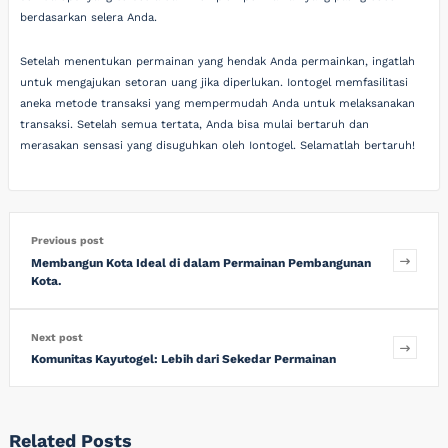
berdasarkan selera Anda.
Setelah menentukan permainan yang hendak Anda permainkan, ingatlah
untuk mengajukan setoran uang jika diperlukan. Iontogel memfasilitasi
aneka metode transaksi yang mempermudah Anda untuk melaksanakan
transaksi. Setelah semua tertata, Anda bisa mulai bertaruh dan
merasakan sensasi yang disuguhkan oleh Iontogel. Selamatlah bertaruh!
Previous post
Membangun Kota Ideal di dalam Permainan Pembangunan
Kota.
Next post
Komunitas Kayutogel: Lebih dari Sekedar Permainan
Related Posts