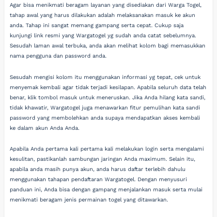
Agar bisa menikmati beragam layanan yang disediakan dari Warga Togel,
tahap awal yang harus dilakukan adalah melaksanakan masuk ke akun
anda. Tahap ini sangat memang gampang serta cepat. Cukup saja
kunjungi link resmi yang Wargatogel yg sudah anda catat sebelumnya.
Sesudah laman awal terbuka, anda akan melihat kolom bagi memasukkan
nama pengguna dan password anda.
Sesudah mengisi kolom itu menggunakan informasi yg tepat, cek untuk
menyemak kembali agar tidak terjadi kesilapan. Apabila seluruh data telah
benar, klik tombol masuk untuk meneruskan. Jika Anda hilang kata sandi,
tidak khawatir, Wargatogel juga menawarkan fitur pemulihan kata sandi
password yang membolehkan anda supaya mendapatkan akses kembali
ke dalam akun Anda Anda.
Apabila Anda pertama kali pertama kali melakukan login serta mengalami
kesulitan, pastikanlah sambungan jaringan Anda maximum. Selain itu,
apabila anda masih punya akun, anda harus daftar terlebih dahulu
menggunakan tahapan pendaftaran Wargatogel. Dengan menyusuri
panduan ini, Anda bisa dengan gampang menjalankan masuk serta mulai
menikmati beragam jenis permainan togel yang ditawarkan.