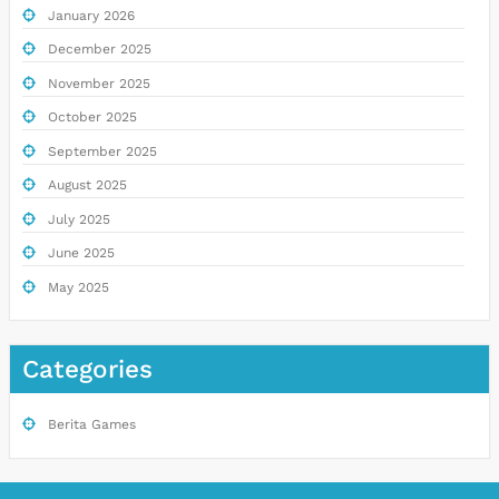
January 2026
December 2025
November 2025
October 2025
September 2025
August 2025
July 2025
June 2025
May 2025
Categories
Berita Games