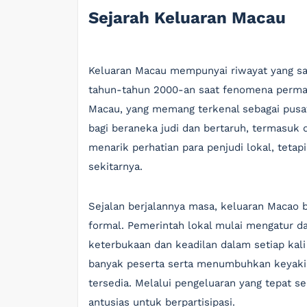
Sejarah Keluaran Macau
Keluaran Macau mempunyai riwayat yang sa
tahun-tahun 2000-an saat fenomena permaina
Macau, yang memang terkenal sebagai pusat
bagi beraneka judi dan bertaruh, termasuk 
menarik perhatian para penjudi lokal, teta
sekitarnya.
Sejalan berjalannya masa, keluaran Macao b
formal. Pemerintah lokal mulai mengatur 
keterbukaan dan keadilan dalam setiap kali
banyak peserta serta menumbuhkan keyaki
tersedia. Melalui pengeluaran yang tepat s
antusias untuk berpartisipasi.