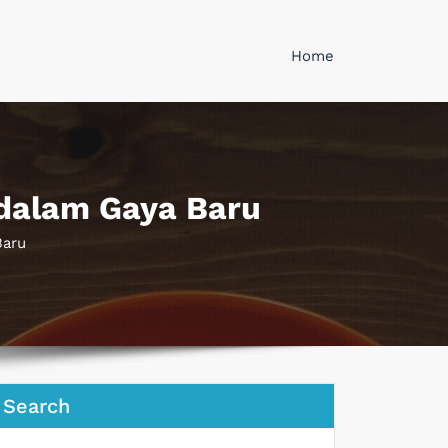
Home
dalam Gaya Baru
Baru
Search