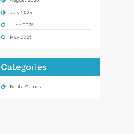
August 2025
July 2025
June 2025
May 2025
Categories
Berita Games