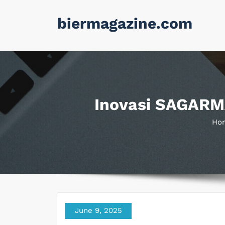
Skip
biermagazine.com
to
content
Inovasi SAGARM
Ho
June 9, 2025