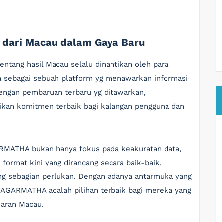
 dari Macau dalam Gaya Baru
entang hasil Macau selalu dinantikan oleh para
 sebagai sebuah platform yg menawarkan informasi
Dengan pembaruan terbaru yg ditawarkan,
n komitmen terbaik bagi kalangan pengguna dan
RMATHA bukan hanya fokus pada keakuratan data,
 format kini yang dirancang secara baik-baik,
ng sebagian perlukan. Dengan adanya antarmuka yang
 SAGARMATHA adalah pilihan terbaik bagi mereka yang
uaran Macau.