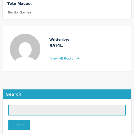
Toto Macao.
Berita Games
Written by:
RAf4L
View All Posts
Search
Search