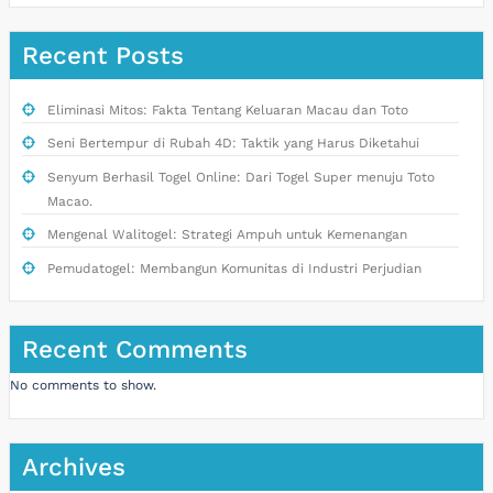
Recent Posts
Eliminasi Mitos: Fakta Tentang Keluaran Macau dan Toto
Seni Bertempur di Rubah 4D: Taktik yang Harus Diketahui
Senyum Berhasil Togel Online: Dari Togel Super menuju Toto
Macao.
Mengenal Walitogel: Strategi Ampuh untuk Kemenangan
Pemudatogel: Membangun Komunitas di Industri Perjudian
Recent Comments
No comments to show.
Archives