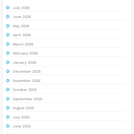
July 2026
June 2026
May 2026
April 2026
March 2026
February 2026
January 2026
December 2025
November 2025
October 2025
September 2025
August 2025
July 2025
June 2025