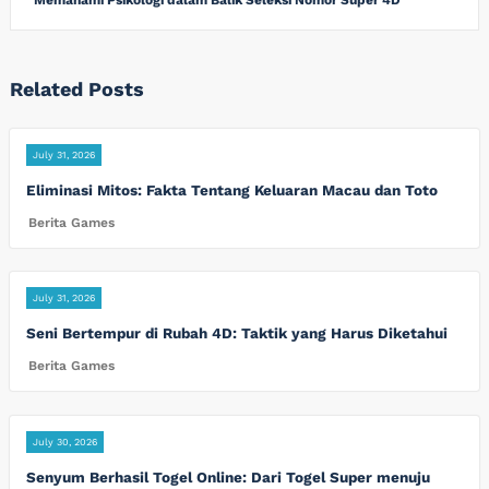
Memahami Psikologi dalam Balik Seleksi Nomor Super 4D
Related Posts
July 31, 2026
Eliminasi Mitos: Fakta Tentang Keluaran Macau dan Toto
Berita Games
July 31, 2026
Seni Bertempur di Rubah 4D: Taktik yang Harus Diketahui
Berita Games
July 30, 2026
Senyum Berhasil Togel Online: Dari Togel Super menuju