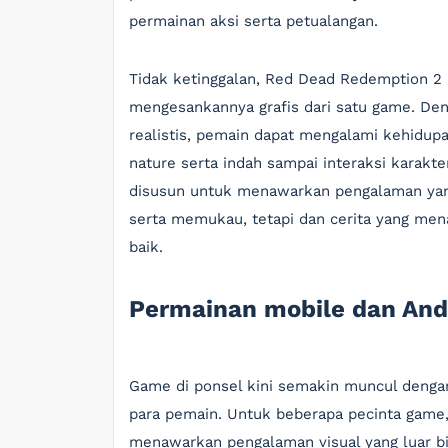
permainan aksi serta petualangan.
Tidak ketinggalan, Red Dead Redemption 2
mengesankannya grafis dari satu game. Deng
realistis, pemain dapat mengalami kehidu
nature serta indah sampai interaksi karakt
disusun untuk menawarkan pengalaman yang
serta memukau, tetapi dan cerita yang men
baik.
Permainan mobile dan And
Game di ponsel kini semakin muncul denga
para pemain. Untuk beberapa pecinta game, 
menawarkan pengalaman visual yang luar bi