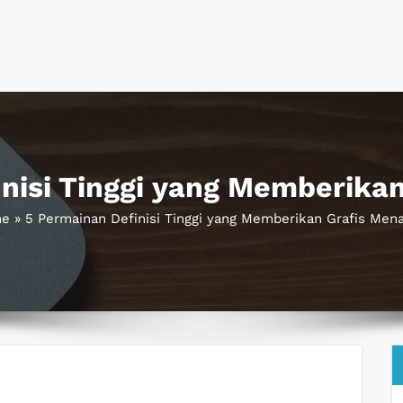
inisi Tinggi yang Memberika
me
»
5 Permainan Definisi Tinggi yang Memberikan Grafis Me