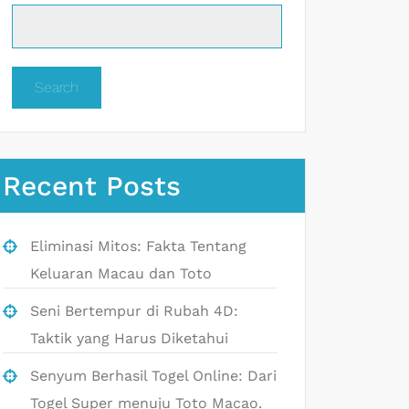
Search
Recent Posts
Eliminasi Mitos: Fakta Tentang
Keluaran Macau dan Toto
Seni Bertempur di Rubah 4D:
Taktik yang Harus Diketahui
Senyum Berhasil Togel Online: Dari
Togel Super menuju Toto Macao.