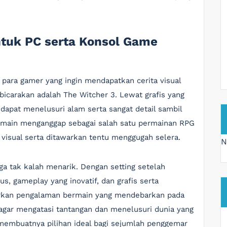
tuk PC serta Konsol Game
 para gamer yang ingin mendapatkan cerita visual
icarakan adalah The Witcher 3. Lewat grafis yang
 dapat menelusuri alam serta sangat detail sambil
emain menganggap sebagai salah satu permainan RPG
 visual serta ditawarkan tentu menggugah selera.
N
ga tak kalah menarik. Dengan setting setelah
s, gameplay yang inovatif, dan grafis serta
irkan pengalaman bermain yang mendebarkan pada
agar mengatasi tantangan dan menelusuri dunia yang
membuatnya pilihan ideal bagi sejumlah penggemar