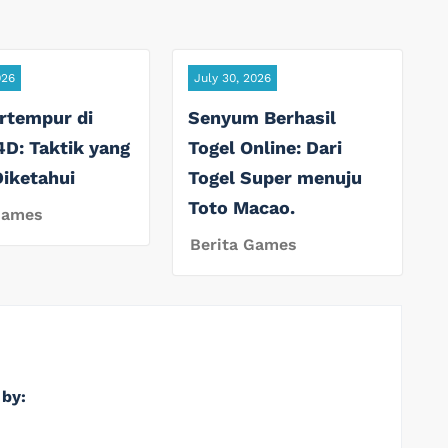
026
July 30, 2026
rtempur di
Senyum Berhasil
D: Taktik yang
Togel Online: Dari
Diketahui
Togel Super menuju
Toto Macao.
Games
Berita Games
 by: