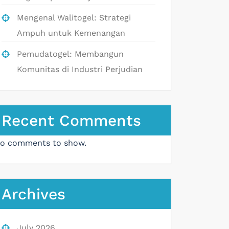
Mengenal Walitogel: Strategi
Ampuh untuk Kemenangan
Pemudatogel: Membangun
Komunitas di Industri Perjudian
Recent Comments
o comments to show.
Archives
July 2026