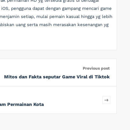
ak permainan HD yg tersedia gratis di berbagai
e iOS, pengguna dapat dengan gampang mencari game
i menjamin setiap, mulai pemain kasual hingga yg lebih
abiskan uang serta masih merasakan kesenangan yg
Previous post
Mitos dan Fakta seputar Game Viral di Tiktok
lam Permainan Kota